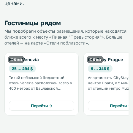
ценами.
Гостиницы рядом
Мы подобрали объекты размещения, которые находятся
ближе всего к месту «Пивная "Предыстория"». Больше
отелей — на карте «Отели поблизости».
Hotel Venezia
CityStay Prague
0 км
0 км
25 … 294 $
9 … 346 $
Тихий небольшой бюджетный
Апартаменты CityStay н
отель Venezia расположен всего в
центре Праги, в 5 мину
400 метрах от Вацлавской
от станции метро Muze
площади и Национального музея
трамвайной остановки. Также
среди магазинов, ресторанов и
отсюда рукой подать д
кафе-баров. .
ресторанов и всех осн
Перейти →
Перейти →
достопримечательносте