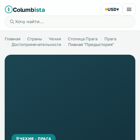
Columb
ista
USD
▾
Главная
Страны
Чехия
Столица Прага
Прага
Достопримечательности
Пивная "Предыстория"
ЧЕХИЯ · ПРАГА