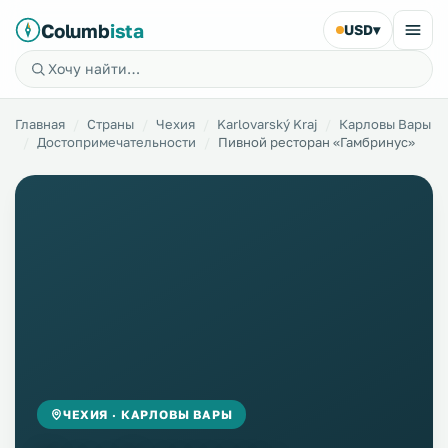
Columb
ista
USD
▾
Главная
Страны
Чехия
Karlovarský Kraj
Карловы Вары
Достопримечательности
Пивной ресторан «Гамбринус»
ЧЕХИЯ · КАРЛОВЫ ВАРЫ