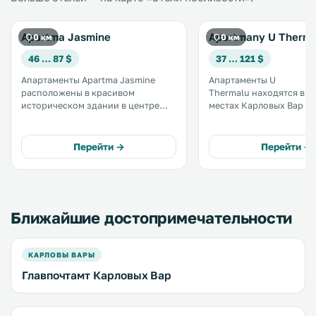
Apartma Jasmine
Apartmany U Therm
0 км
0 км
46 … 87 $
37 … 121 $
Апартаменты Apartma Jasmine
Апартаменты U
расположены в красивом
Thermalu находятся в р
историческом здании в центре
местах Карловых Вар (н
Карловых Вар. К услугам гостей
пешеходной зоне) и им
элегантно меблированные
полностью оборудован
апартаменты с бесплатным Wi-Fi и
кухню/мини-кухню. Всего в 700
Перейти →
Перейти →
телевизором с плоским экраном и
метрах от апартаментов
спутниковыми каналами. .
горячий минеральный 
Вридло. .
Ближайшие достопримечательности
КАРЛОВЫ ВАРЫ
Главпочтамт Карловых Вар