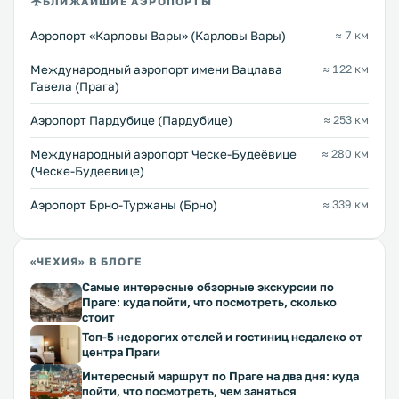
БЛИЖАЙШИЕ АЭРОПОРТЫ
Аэропорт «Карловы Вары» (Карловы Вары)
≈ 7 км
Международный аэропорт имени Вацлава
≈ 122 км
Гавела (Прага)
Аэропорт Пардубице (Пардубице)
≈ 253 км
Международный аэропорт Ческе-Будеёвице
≈ 280 км
(Ческе-Будеевице)
Аэропорт Брно-Туржаны (Брно)
≈ 339 км
«ЧЕХИЯ» В БЛОГЕ
Самые интересные обзорные экскурсии по
Праге: куда пойти, что посмотреть, сколько
стоит
Топ-5 недорогих отелей и гостиниц недалеко от
центра Праги
Интересный маршрут по Праге на два дня: куда
пойти, что посмотреть, чем заняться