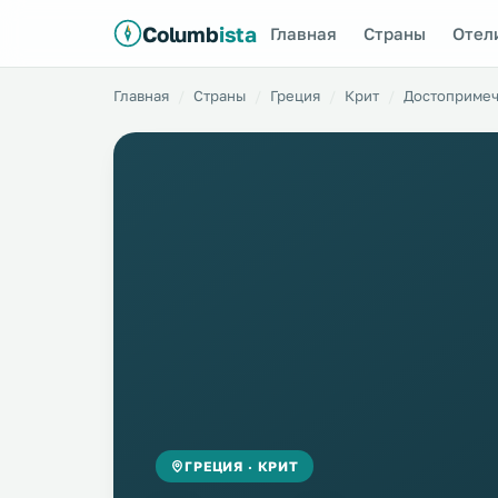
Columb
ista
Главная
Страны
Отел
Главная
Страны
Греция
Крит
Достопримеч
ГРЕЦИЯ · КРИТ