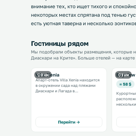
внимание тех, кто ищет тихого и спокойн
некоторых местах спрятана под тенью гус
есть уютная таверна и несколько зонтико
Гостиницы рядом
Мы подобрали объекты размещения, которые н
Диаскари на Крите». Больше отелей — на карте
Villa Xenia
Bayview 
0 км
1 км
Апарт-отель Villa Xenia находится
≈ 58 $
в окружении сада над пляжами
Диаскари и Лагада в
Курортный
Макридгиалосе. К услугам гостей
расположе
апартаменты и номера-студио с
нескольки
собственной кухней и балконом, с
Гиалос, н
которого открывается вид на
Крит. .
Ливийское море. .
Перейти →