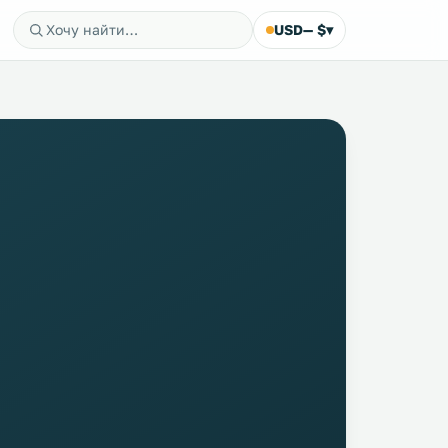
USD
— $
▾