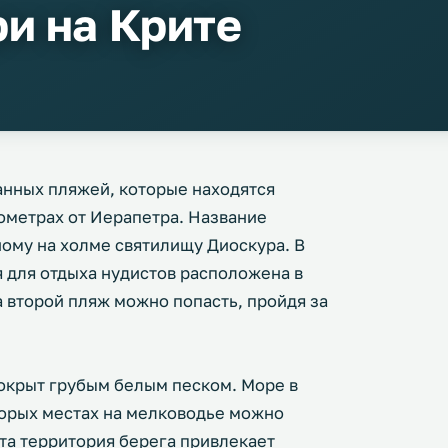
и на Крите
анных пляжей, которые находятся
лометрах от Иерапетра. Название
ому на холме святилищу Диоскура. В
я для отдыха нудистов расположена в
а второй пляж можно попасть, пройдя за
окрыт грубым белым песком. Море в
оторых местах на мелководье можно
Эта территория берега привлекает