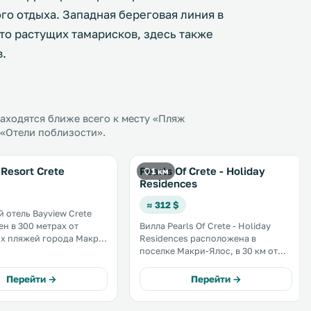
ого отдыха. Западная береговая линия в
то растущих тамарисков, здесь также
в.
аходятся ближе всего к месту «Пляж
 «Отели поблизости».
Resort Crete
Pearls Of Crete - Holiday
1 км
Residences
≈ 312 $
 отель Bayview Crete
н в 300 метрах от
Вилла Pearls Of Crete - Holiday
х пляжей города Макри
Residences расположена в
а юго-востоке острова
поселке Макри-Ялос, в 30 км от
города Айос-Николаос. На этой
оснащенной кондиционером
Перейти →
Перейти →
вилле работает бесплатный Wi-Fi.
На территории обустроена