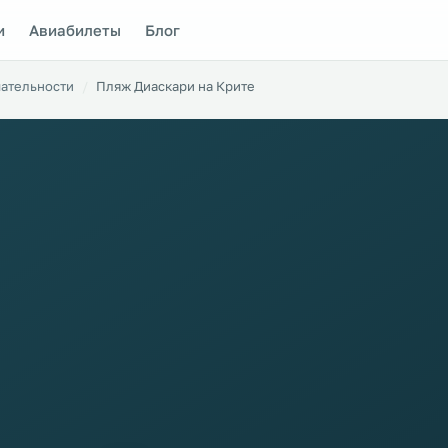
и
Авиабилеты
Блог
ательности
Пляж Диаскари на Крите