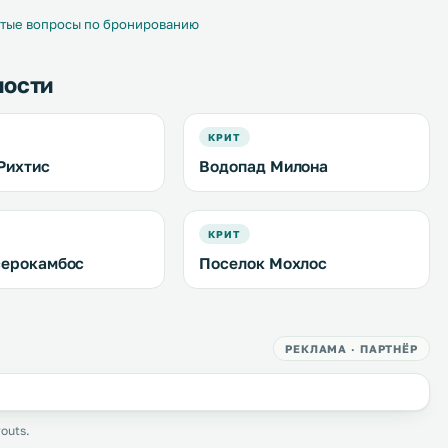
бесплатная частная парковка. .
тые вопросы по бронированию
ности
КРИТ
Рихтис
Водопад Милона
КРИТ
серокамбос
Поселок Мохлос
РЕКЛАМА · ПАРТНЁР
outs.