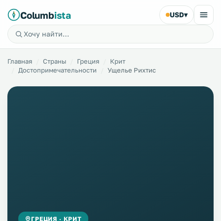
Columb
ista
USD
▾
Главная
Страны
Греция
Крит
Достопримечательности
Ущелье Рихтис
ГРЕЦИЯ · КРИТ