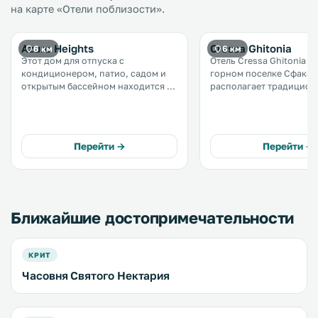
на карте «Отели поблизости».
Azure Heights
Cressa Ghitonia
6 км
6 км
Этот дом для отпуска с
Отель Cressa Ghitonia н
кондиционером, патио, садом и
горном поселке Сфака 
открытым бассейном находится в
располагает традицио
деревне Сфака. Гости могут
номерами, открытым ба
воспользоваться бесплатной
спа-центром. В ресторане Cressa
частной парковкой. .
Iris подают местные де
напитки, а из его окон
Перейти →
Перейти →
открывается вид на Кри
море. .
Ближайшие достопримечательности
КРИТ
Часовня Святого Нектария