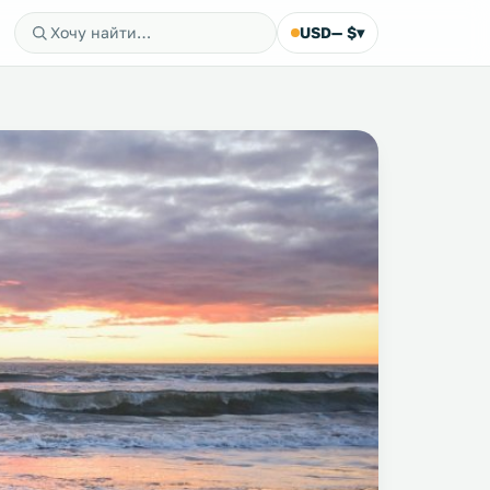
USD
— $
▾