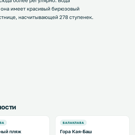
 сюда более регулярно. Вода
м она имеет красивый бирюзовый
стнице, насчитывающей 278 ступенек.
ности
ВА
БАЛАКЛАВА
ный пляж
Гора Кая-Баш