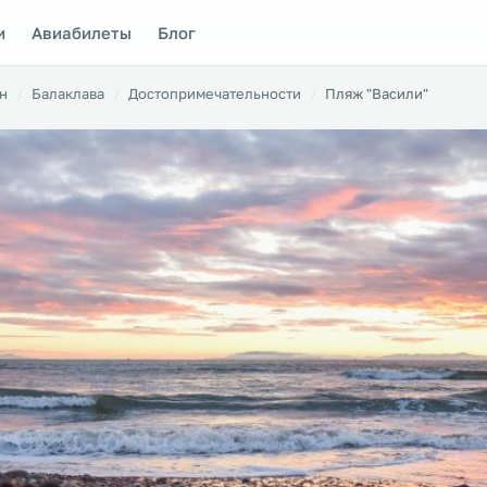
и
Авиабилеты
Блог
н
Балаклава
Достопримечательности
Пляж "Васили"