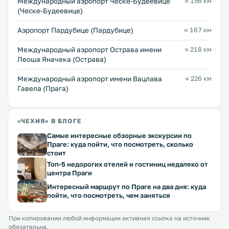
Международный аэропорт Ческе-Будеёвице
≈ 156 км
(Ческе-Будеевице)
Аэропорт Пардубице (Пардубице)
≈ 167 км
Международный аэропорт Острава имени
≈ 218 км
Леоша Яначека (Острава)
Международный аэропорт имени Вацлава
≈ 226 км
Гавела (Прага)
«ЧЕХИЯ» В БЛОГЕ
Самые интересные обзорные экскурсии по
Праге: куда пойти, что посмотреть, сколько
стоит
Топ-5 недорогих отелей и гостиниц недалеко от
центра Праги
Интересный маршрут по Праге на два дня: куда
пойти, что посмотреть, чем заняться
При копировании любой информации активная ссылка на источник
обязательна.