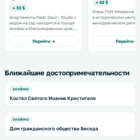
≈ 62 $
≈ 33 $
Отель TGM Residence р
Апартаменты Palác Daun - Studio с
в историческом центре 
видом на сад находятся в городе
винодельческом регион
Зноймо в Южноморавском крае, в
К услугам гостей люксы
43 км от города Микулов и в 29 км
апартаменты, бесплатны
от города Ла-ан-дер-Тайя. К
сад. .
Перейти →
Перейти →
услугам гостей терраса для загара
и бесплатная частная парковка. .
Ближайшие достопримечательности
ЗНОЙМО
Костел Святого Иоанна Крестителя
ЗНОЙМО
Дом гражданского общества Беседа