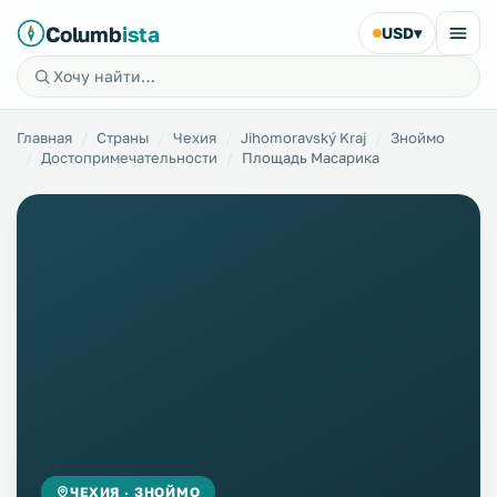
Columb
ista
USD
▾
Главная
Страны
Чехия
Jihomoravský Kraj
Зноймо
Достопримечательности
Площадь Масарика
ЧЕХИЯ · ЗНОЙМО