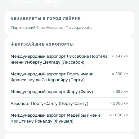
64 города
399 мест
АВИАБИЛЕТЫ В ГОРОД ЛЕЙРИЯ
Партнёрский блок Aviasales · Travelpayouts.
БЛИЖАЙШИЕ АЭРОПОРТЫ
Международный аэропорт Лиссабона Портела
≈ 142 км
имени Умберту Делгаду (Лиссабон)
Международный аэропорт Порту имени
≈ 200 км
Франсишку ди Са Карнейру (Порту)
Международный аэропорт Фару (Фару)
≈ 385 км
Аэропорт Порту-Санту (Порту-Санту)
≈ 1003 км
Международный аэропорт Мадейры имени
≈ 1060 км
Криштиану Роналду (Фуншал)