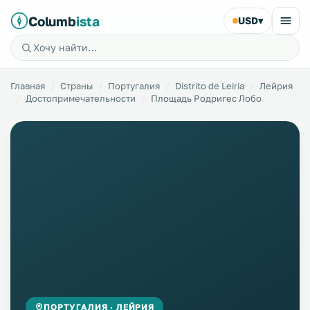
Columb
ista
USD
▾
Главная
Страны
Португалия
Distrito de Leiria
Лейрия
Достопримечательности
Площадь Родригес Лобо
ПОРТУГАЛИЯ · ЛЕЙРИЯ