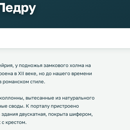
Педру
ейрия, у подножья замкового холма на
оена в XII веке, но до нашего времени
в романском стиле.
оллонны, вытесанные из натурального
ые своды. К порталу пристроено
 здания двускатная, покрыта шифером,
 с крестом.