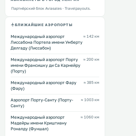
Партнёрский блок Aviasales · Travelpayouts.
БЛИЖАЙШИЕ АЭРОПОРТЫ
Международный аэропорт
≈ 142 км
Лиссабона Портела имени Умберту
Делгаду (Лиссабон)
Международный аэропорт Порту
≈ 200 км
имени Франсишку ди Са Карнейру
(Порту)
Международный аэропорт Фару
≈ 385 км
(Фару)
Аэропорт Порту-Санту (Порту-
≈ 1003 км
Санту)
Международный аэропорт
≈ 1060 км
Мадейры имени Криштиану
Роналду (Фуншал)