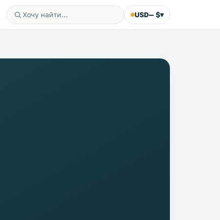
USD
— $
▾