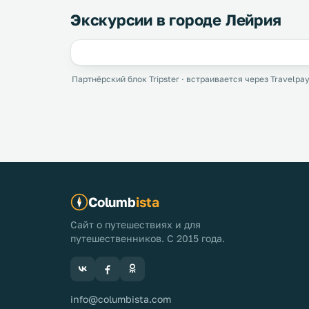
Экскурсии в городе Лейрия
Партнёрский блок Tripster · встраивается через Travelpay
Columb
ista
Сайт о путешествиях и для
путешественников. С 2015 года.
info@columbista.com