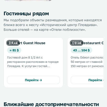
Гостиницы рядом
Мы подобрали объекты размещения, которые находятся
ближе всего к месту «Исторический центр Пловдива».
Больше отелей — на карте «Отели поблизости».
8 1/2 Art Guest House
Hotel Restaurant Od
0 км
0 км
≈ 81 $
43 … 104 $
Гостевой дом 8 1/2 Art с
Отель Odeon расположе
рестораном расположен в городе
50 метрах от главной п
Пловдив. К услугам гостей
150 метрах от римского
бесплатный Wi-Fi. Места на
Пловдива. К услугам гостей
бесплатной общественной
красочные номера и ап
парковке за пределами гостевого
а также бесплатный Wi-Fi
Перейти →
Перейти →
дома необходимо заранее
бронировать (при наличии
свободных мест). .
Ближайшие достопримечательности