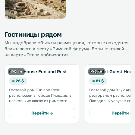
Гостиницы рядом
Мы подобрали объекты размещения, которые находятся
ближе всего к месту «Римский форум». Больше отелей —
на карте «Отели поблизости».
Guest House Fun and Rest
8 1/2 Art Guest Hou
0 км
0 км
≈ 26 $
≈ 81 $
Гостевой дом Fun and Rest
Гостевой дом 8 1/2 Art с
расположен в городе Пловдив, в
рестораном расположен
нескольких шагах от римского
Пловдив. К услугам гостей
амфитеатра. К услугам гостей
бесплатный Wi-Fi. Места на
бесплатный Wi-Fi. Во всех номерах
бесплатной обществен
Перейти →
Перейти →
есть телевизор с плоским
парковке за пределами 
экраном, а в некоторых — патио
дома необходимо зара
или балкон. .
бронировать (при нали
свободных мест). .