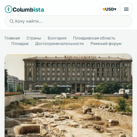
Columb
ista
USD
▾
Главная
Страны
Болгария
Пловдивская область
Пловдив
Достопримечательности
Римский форум