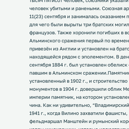
тысяч пятисот человек, союзники указали
человек убитыми и ранеными. Союзная ар
11(23) сентября и занималась оказанием
для чего были вырыты три братских могил
французов. Также хоронили погибших в во
Альминского сражения первый по времени
привезён из Англии и установлен на брат
находящейся рядом с эполементом. В ден
сентября 1884 г. был установлен обелиск
павшим в Альминском сражении.Памятник
установленный в 1902 г., и строительство
монументов в 1904 г. довершили облик М
империи памятник, на котором установле
чина. Как ни удивительно, “Владимирский
1941 г., когда Вилино захватили фашист
фельдмаршал Манштейн и румынский коро