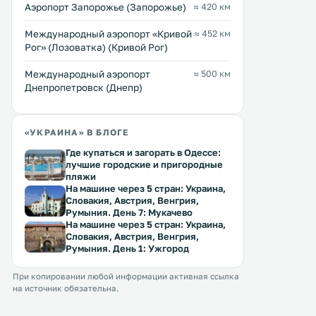
Аэропорт Запорожье (Запорожье)
≈ 420 км
Международный аэропорт «Кривой
≈ 452 км
Рог» (Лозоватка) (Кривой Рог)
Международный аэропорт
≈ 500 км
Днепропетровск (Днепр)
«УКРАИНА» В БЛОГЕ
Где купаться и загорать в Одессе:
лучшие городские и пригородные
пляжи
Guest House Velta
Mini Hotel Vostochna
5 км
5 км
На машине через 5 стран: Украина,
Skazka
Гостевой дом «Велта» расположен
Словакия, Австрия, Венгрия,
в селе Песчаное, в 40 км от
Мини-гостиница «Восточ
Румыния. День 7: Мукачево
Симферополя. К услугам гостей
сказка» расположена в п
На машине через 5 стран: Украина,
бесплатный Wi-Fi и частная
Песчаное, в 41 км от
Словакия, Австрия, Венгрия,
парковка. В числе удобств —
Симферополя. К услугам гостей
Румыния. День 1: Ужгород
общая ванная комната и
детская площадка и терра
телевизор. В распоряжении
Номера оборудованы
При копировании любой информации активная ссылка
гостей общая кухня. .
телевизором с плоским эк
на источник обязательна.
Перейти →
Перейти →