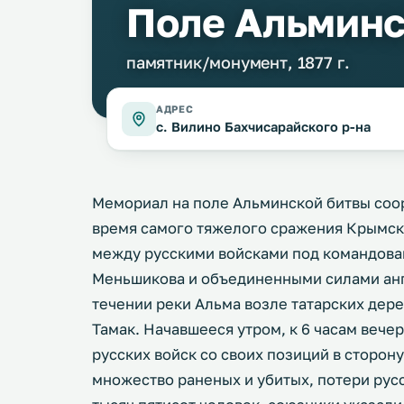
Поле Альминс
памятник/монумент, 1877 г.
АДРЕС
с. Вилино Бахчисарайского р-на
Мемориал на поле Альминской битвы соор
время самого тяжелого сражения Крымско
между русскими войсками под командова
Меньшикова и объединенными силами анг
течении реки Альма возле татарских дере
Тамак. Начавшееся утром, к 6 часам вече
русских войск со своих позиций в сторон
множество раненых и убитых, потери рус