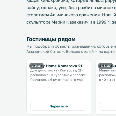
кадры кинохроники, которые иллюстрирую
войну, однако, увы, был разбит в мирное
столетием Альминского сражения. Новый 
скульптора Марии Казакевич и в 1999 г. з
Гостиницы рядом
Мы подобрали объекты размещения, которые на
Альминской битвы». Больше отелей — на карте
Holiday Home Komarova 21
Adzhi-Bu
2 км
4 км
Дом для отпуска «Комарова, 21»
Мини-гос
расположен в курортном поселке
расположе
Песчаное, в 6 км от Черного моря
в 40 км от
и в 30 км от города Севастополь. В
территори
распоряжении гостей номера с
бесплатная
собственной кухней и бесплатная
мини-гост
частная парковка. Повсеместно
подключен 
работает бесплатный Wi-Fi. .
распоряже
Перейти →