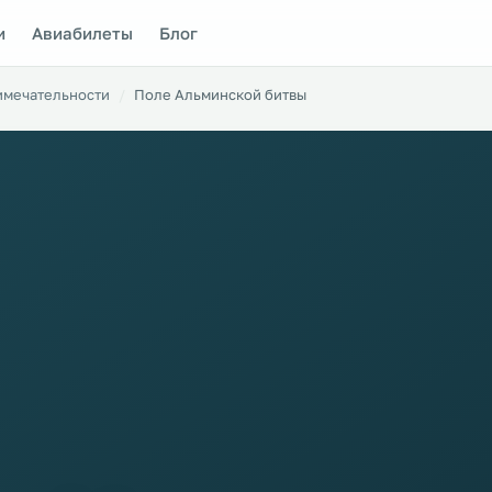
и
Авиабилеты
Блог
имечательности
Поле Альминской битвы