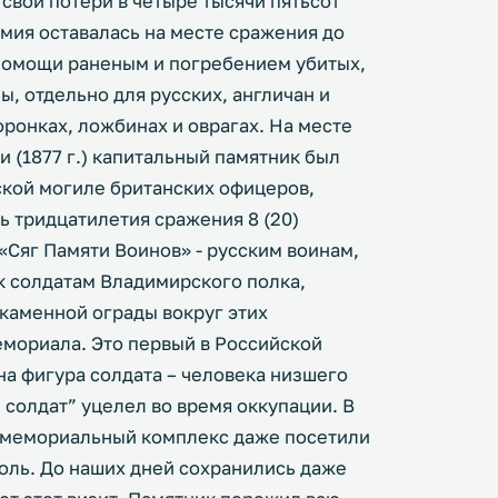
 свои потери в четыре тысячи пятьсот
мия оставалась на месте сражения до
 помощи раненым и погребением убитых,
ы, отдельно для русских, англичан и
ронках, ложбинах и оврагах. На месте
 (1877 г.) капитальный памятник был
ской могиле британских офицеров,
ь тридцатилетия сражения 8 (20)
 «Сяг Памяти Воинов» - русским воинам,
 солдатам Владимирского полка,
 каменной ограды вокруг этих
емориала. Это первый в Российской
на фигура солдата – человека низшего
 солдат” уцелел во время оккупации. В
ы, мемориальный комплекс даже посетили
ль. До наших дней сохранились даже