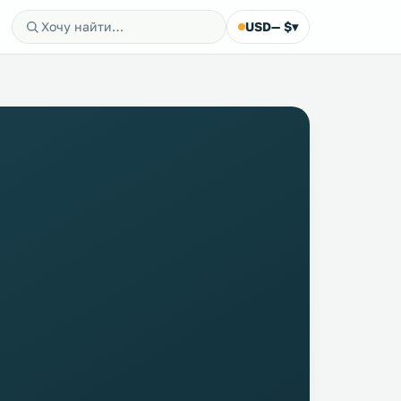
USD
— $
▾