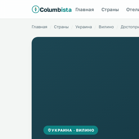
Columb
ista
Главная
Страны
Отел
Главная
Страны
Украина
Вилино
Достопр
УКРАИНА · ВИЛИНО