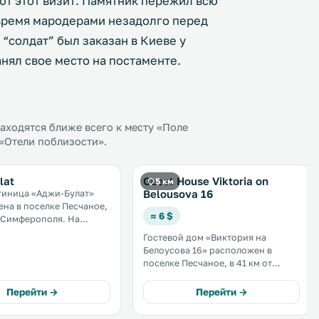
т этот визит. Памятник пережил всю
 время мародерами незадолго перед
“солдат” был заказан в Киеве у
анял свое место на постаменте.
ходятся ближе всего к месту «Поле
 «Отели поблизости».
lat
Guest House Viktoria on
5 км
Belousova 16
тиница «Аджи-Булат»
на в поселке Песчаное,
≈ 6 $
 Симферополя. На
и обустроена
Гостевой дом «Виктория на
 частная парковка. В
Белоусова 16» расположен в
инице «Аджи-Булат»
поселке Песчаное, в 41 км от
бесплатный Wi-Fi. В
Симферополя и в 44 км от
нии гостей телевизор. .
Евпатории. Некоторые номера
Перейти →
Перейти →
выходят на террасу или балкон. К
услугам гостей бесплатный Wi-Fi и