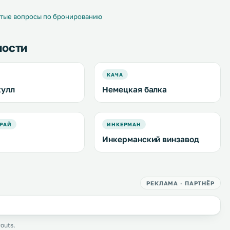
бесплатная частная парковка. .
тые вопросы по бронированию
ности
КАЧА
кулл
Немецкая балка
РАЙ
ИНКЕРМАН
Инкерманский винзавод
РЕКЛАМА · ПАРТНЁР
outs.