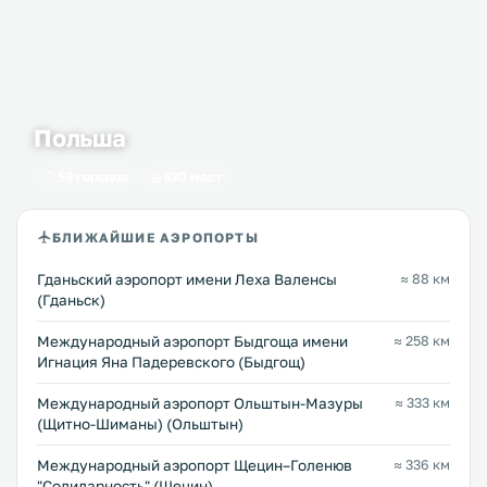
Польша
59 городов
630 мест
БЛИЖАЙШИЕ АЭРОПОРТЫ
Гданьский аэропорт имени Леха Валенсы
≈ 88 км
(Гданьск)
Международный аэропорт Быдгоща имени
≈ 258 км
Игнация Яна Падеревского (Быдгощ)
Международный аэропорт Ольштын-Мазуры
≈ 333 км
(Щитно-Шиманы) (Ольштын)
Международный аэропорт Щецин–Голенюв
≈ 336 км
"Солидарность" (Щецин)