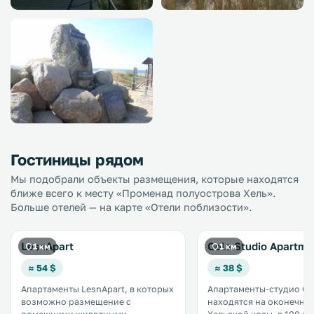
Гостиницы рядом
Мы подобрали объекты размещения, которые находятся
ближе всего к месту «Променад полуострова Хель».
Больше отелей — на карте «Отели поблизости».
LesnApart
Gola Studio Apartme
1 км
1 км
≈ 54 $
≈ 38 $
Апартаменты LesnApart, в которых
Апартаменты-студио Go
возможно размещение с
находятся на оконечно