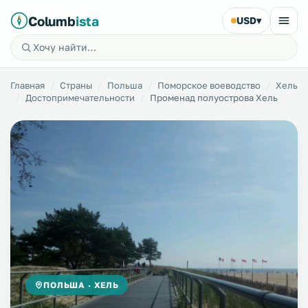
Columb
ista
USD
▾
Главная
Страны
Польша
Поморское воеводство
Хель
Достопримечательности
Променад полуострова Хель
ПОЛЬША · ХЕЛЬ