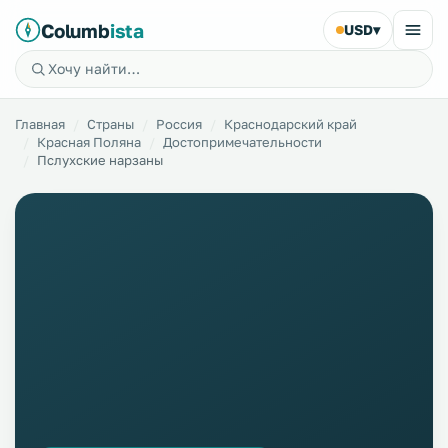
Columb
ista
USD
▾
Главная
Страны
Россия
Краснодарский край
Красная Поляна
Достопримечательности
Пслухские нарзаны