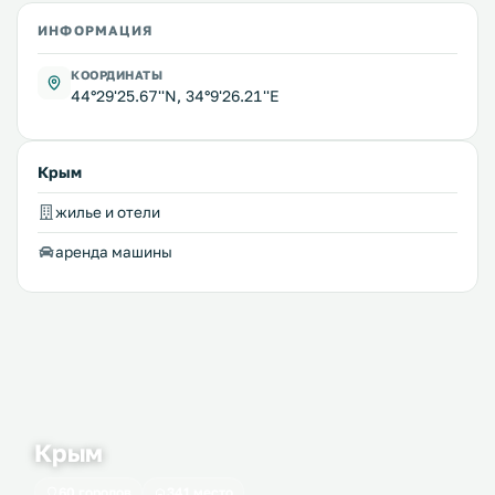
ИНФОРМАЦИЯ
КООРДИНАТЫ
44°29'25.67''N, 34°9'26.21''E
Крым
жилье и отели
аренда машины
Крым
60 городов
341 место