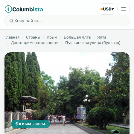
Columb
ista
USD
▾
Главная
Страны
Крым
Большая Ялта
Ялта
Достопримечательности
Пушкинская улица (бульвар)
КРЫМ · ЯЛТА