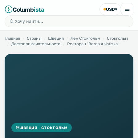
Columb
ista
USD
▾
Главная
Страны
Швеция
Лен Стокгольм
Стокгольм
Достопримечательности
Ресторан "Berns Asiatiska"
ШВЕЦИЯ · СТОКГОЛЬМ