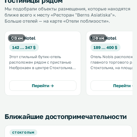
Гостиницы рядом
Мы подобрали объекты размещения, которые находятся
ближе всего к месту «Ресторан "Berns Asiatiska"».
Больше отелей — на карте «Отели поблизости».
Berns Hotel
Nobis Hotel
0 км
0 км
142 … 347 $
189 … 400 $
Этот стильный бутик-отель
Отель Nobis расположен
расположен рядом с пристанью
главного торгового ра
Нюброкаен в центре Стокгольма.
Стокгольма, на площад
Гости по достоинству оценят
Нормалмсторг, в 2 элег
исторический обеденный зал,
зданиях 19 века. В отеле
художественные выставки в лобби
предлагается размещен
Перейти →
Перейти →
и номера с док-станцией для iPod
роскошных номерах с б
и бесплатным проводным
Wi-Fi. .
доступом в интернет. .
Ближайшие достопримечательности
СТОКГОЛЬМ