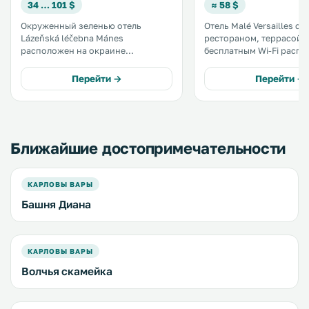
34 … 101 $
≈ 58 $
Окруженный зеленью отель
Отель Malé Versailles с
Lázeňská léčebna Mánes
рестораном, террасой 
расположен на окраине
бесплатным Wi-Fi распо
курортного города Карловы Вары.
Карловых Варах, в 600 
К услугам гостей Wi-Fi на всей
Мельничной колоннады. В оте
Перейти →
Перейти →
территории, номера, сауна, а
возможно размещение 
также разнообразные массажные
домашними животными . В оте
и спа-процедуры. .
работает ресторан. .
Ближайшие достопримечательности
КАРЛОВЫ ВАРЫ
Башня Диана
КАРЛОВЫ ВАРЫ
Волчья скамейка