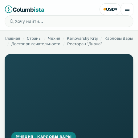
Columb
ista
USD
▾
Главная
Страны
Чехия
Karlovarský Kraj
Карловы Вары
Достопримечательности
Ресторан "Диана"
ЧЕХИЯ · КАРЛОВЫ ВАРЫ