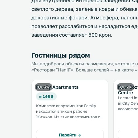
Для внутреннего интерьера заведения х
светлого дерева, зеленые ковры и обивк
декоративные фонари. Атмосфера, напол
позволяет расслабиться и насладиться ед
заведения составляет 500 крон.
Гостиницы рядом
Мы подобрали объекты размещения, которые на
«Ресторан "Hanil"». Больше отелей — на карте 
Family Apartments
New Cozy
0 км
0 км
Centre
≈ 146 $
Located in
in City Cen
Комплекс апартаментов Family
accommodati
находится в тихом районе
apartment 
Жижков. Из этих апартаментов с
National Museum. 
бесплатным Wi-Fi открывается вид
equipped with a
на Прагу, расстояние до центра
bed linen a
которой составляет 1,5 км. .
Перейти →
apartment.