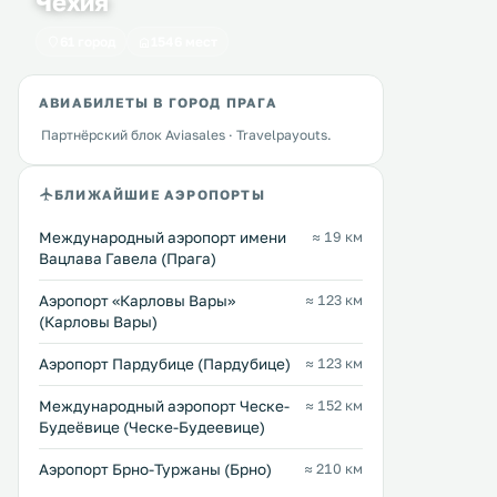
Чехия
также спальные места в общих
холодильником. .
номерах. .
61 город
1546 мест
АВИАБИЛЕТЫ В ГОРОД ПРАГА
Партнёрский блок Aviasales · Travelpayouts.
БЛИЖАЙШИЕ АЭРОПОРТЫ
Международный аэропорт имени
≈ 19 км
Вацлава Гавела (Прага)
Аэропорт «Карловы Вары»
≈ 123 км
(Карловы Вары)
Аэропорт Пардубице (Пардубице)
≈ 123 км
Международный аэропорт Ческе-
≈ 152 км
Будеёвице (Ческе-Будеевице)
Аэропорт Брно-Туржаны (Брно)
≈ 210 км