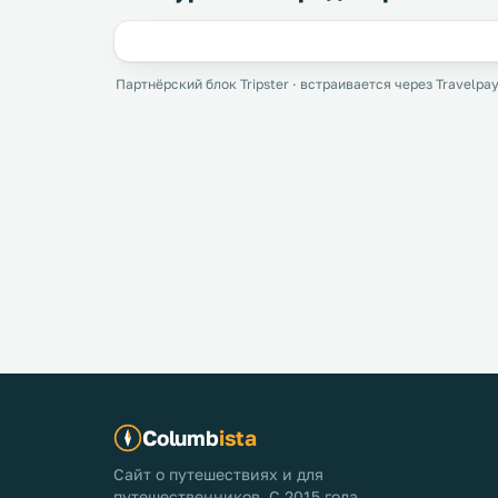
Партнёрский блок Tripster · встраивается через Travelpay
Columb
ista
Сайт о путешествиях и для
путешественников. С 2015 года.