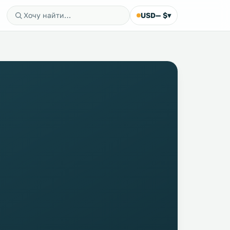
USD
— $
▾