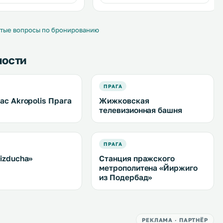
Апартаменты оснащены
плоскоэкранным телевизором. .
тые вопросы по бронированию
ности
ПРАГА
ac Akropolis Прага
Жижковская
телевизионная башня
ПРАГА
Pizducha»
Станция пражского
метрополитена «Йиржиго
из Подербад»
РЕКЛАМА · ПАРТНЁР