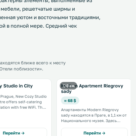
арактерны элементы, выполненные из
а мебели, решетчатые ширмы и
ненная уютом и восточными традициями,
ой в полной мере. Средний чек
ходятся ближе всего к месту
«Отели поблизости».
 Studio in City
Modern Apartment Riegrovy
0 км
sady
 Prague, New Cozy Studio
≈ 68 $
tre offers self-catering
on with free WiFi. The
Апартаменты Modern Riegrovy
is 1. 2 km from Prague
sady находятся в Праге, в 1,1 км от
The kitchen is
Национального музея. Здесь
 fridge. Towels and
допускается размещение с
re available in this
домашними животными.
Перейти →
Перейти →
 .