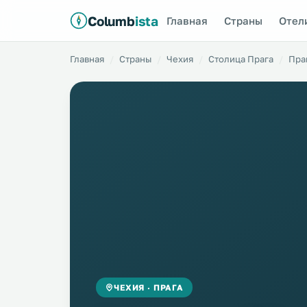
Columb
ista
Главная
Страны
Отел
Главная
Страны
Чехия
Столица Прага
Пра
ЧЕХИЯ · ПРАГА