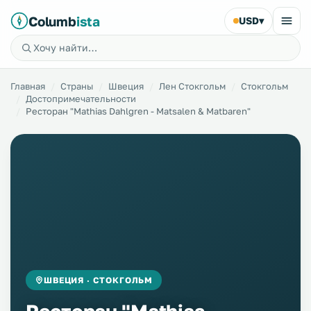
Columb
ista
USD
▾
Главная
Страны
Швеция
Лен Стокгольм
Стокгольм
Достопримечательности
Ресторан "Mathias Dahlgren - Matsalen & Matbaren"
ШВЕЦИЯ · СТОКГОЛЬМ