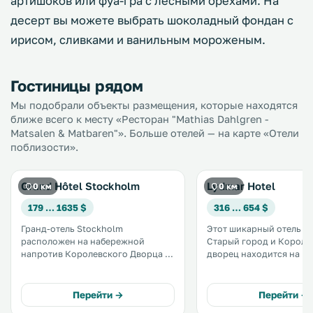
артишоков или фуа-гра с лесными орехами. На
десерт вы можете выбрать шоколадный фондан с
ирисом, сливками и ванильным мороженым.
Гостиницы рядом
Мы подобрали объекты размещения, которые находятся
ближе всего к месту «Ресторан "Mathias Dahlgren -
Matsalen & Matbaren"». Больше отелей — на карте «Отели
поблизости».
Grand Hôtel Stockholm
Lydmar Hotel
0 км
0 км
179 … 1635 $
316 … 654 $
Гранд-отель Stockholm
Этот шикарный отель с 
расположен на набережной
Старый город и Короле
напротив Королевского Дворца и
дворец находится на н
Старого города Стокгольма, в 1 км
возле Национального му
от Центрального
отеле можно посетить
железнодорожного вокзала. К
популярный ресторан-б
Перейти →
Перейти →
услугам гостей изысканный
художественные выставки