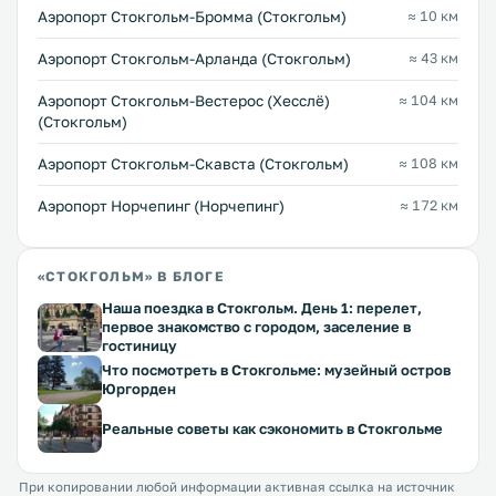
Аэропорт Стокгольм-Бромма (Стокгольм)
≈ 10 км
Аэропорт Стокгольм-Арланда (Стокгольм)
≈ 43 км
Аэропорт Стокгольм-Вестерос (Хесслё)
≈ 104 км
(Стокгольм)
Аэропорт Стокгольм-Скавста (Стокгольм)
≈ 108 км
Аэропорт Норчепинг (Норчепинг)
≈ 172 км
«СТОКГОЛЬМ» В БЛОГЕ
Наша поездка в Стокгольм. День 1: перелет,
первое знакомство с городом, заселение в
гостиницу
Что посмотреть в Стокгольме: музейный остров
Юргорден
Реальные советы как сэкономить в Стокгольме
При копировании любой информации активная ссылка на источник