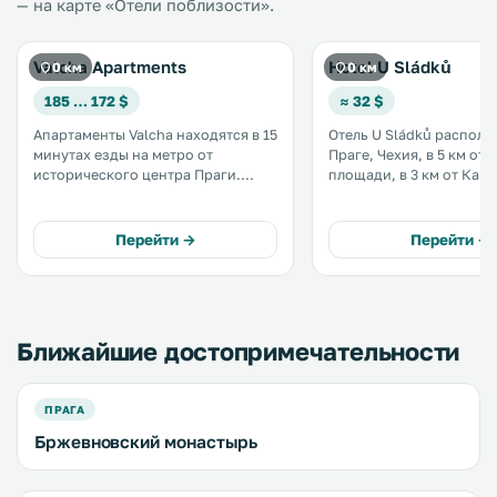
— на карте «Отели поблизости».
Valcha Apartments
Hotel U Sládků
0 км
0 км
185 … 172 $
≈ 32 $
Апартаменты Valcha находятся в 15
Отель U Sládků располо
минутах езды на метро от
Праге, Чехия, в 5 км от
исторического центра Праги.
площади, в 3 км от Кар
Гости могут воспользоваться
и в 3 км от Пражского Града.
собственной кухней с
могут прогуляться по с
современной мебелью. В
району Прага 09. .
Перейти →
Перейти →
апартаментах предоставляется
бесплатный Wi-Fi. Светлые
апартаменты расположены на 2
этаже. .
Ближайшие достопримечательности
ПРАГА
Бржевновский монастырь