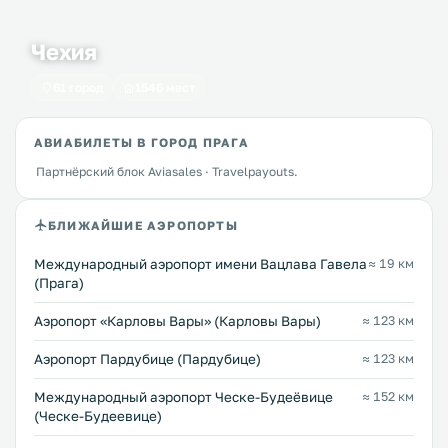
Чехия
61 город
1546 мест
АВИАБИЛЕТЫ В ГОРОД ПРАГА
Партнёрский блок Aviasales · Travelpayouts.
БЛИЖАЙШИЕ АЭРОПОРТЫ
Международный аэропорт имени Вацлава Гавела
≈ 19 км
(Прага)
Аэропорт «Карловы Вары» (Карловы Вары)
≈ 123 км
Аэропорт Пардубице (Пардубице)
≈ 123 км
Международный аэропорт Ческе-Будеёвице
≈ 152 км
(Ческе-Будеевице)