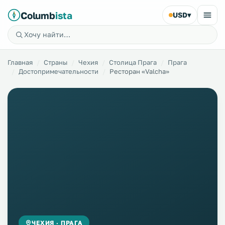
Columb
ista
USD
▾
Главная
Страны
Чехия
Столица Прага
Прага
Достопримечательности
Ресторан «Valcha»
ЧЕХИЯ · ПРАГА