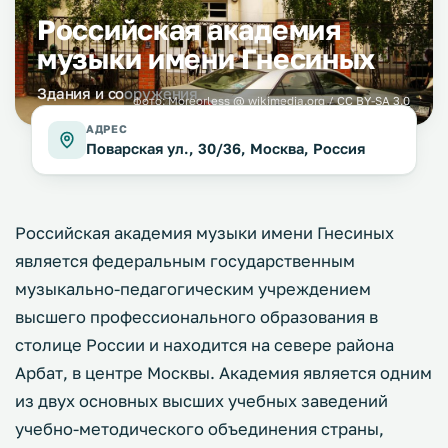
Российская академия
музыки имени Гнесиных
Здания и сооружения
фото:
Moreorless
@ wikimedia.org /
CC BY-SA 3.0
АДРЕС
Поварская ул., 30/36, Москва, Россия
Российская академия музыки имени Гнесиных
является федеральным государственным
музыкально-педагогическим учреждением
высшего профессионального образования в
столице России и находится на севере района
Арбат, в центре Москвы. Академия является одним
из двух основных высших учебных заведений
учебно-методического объединения страны,