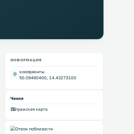
ИНФОРМАЦИЯ
КООРДИНАТЫ
50.09460400, 14.43273100
Чехия
пражская карта
My Mucha's Old Prague
Emanuel Apartment P
0 км
0 км