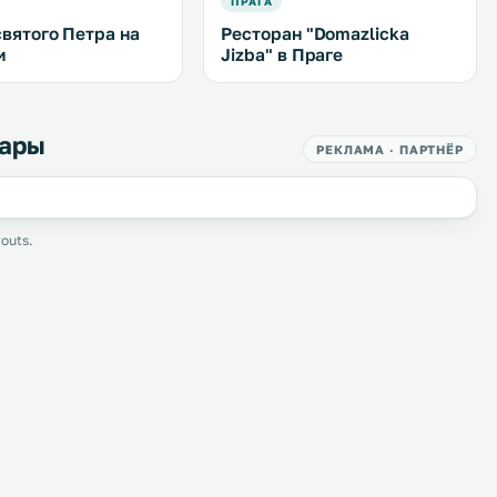
ПРАГА
святого Петра на
Ресторан "Domazlicka
и
Jizba" в Праге
Вары
РЕКЛАМА · ПАРТНЁР
outs.