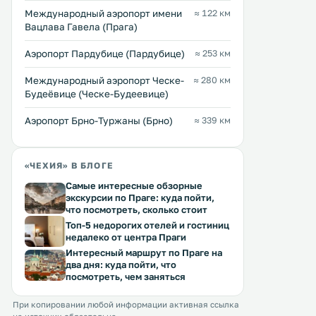
Международный аэропорт имени
≈ 122 км
Вацлава Гавела (Прага)
Аэропорт Пардубице (Пардубице)
≈ 253 км
Международный аэропорт Ческе-
≈ 280 км
Будеёвице (Ческе-Будеевице)
Аэропорт Брно-Туржаны (Брно)
≈ 339 км
«ЧЕХИЯ» В БЛОГЕ
Самые интересные обзорные
экскурсии по Праге: куда пойти,
что посмотреть, сколько стоит
Топ-5 недорогих отелей и гостиниц
недалеко от центра Праги
Интересный маршрут по Праге на
два дня: куда пойти, что
посмотреть, чем заняться
При копировании любой информации активная ссылка