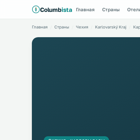
Columb
ista
Главная
Страны
Отел
Главная
Страны
Чехия
Karlovarský Kraj
Ка