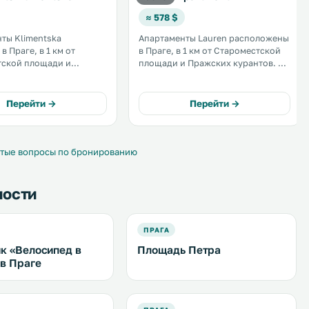
≈ 578 $
ты Klimentska
Апартаменты Lauren расположены
в Праге, в 1 км от
в Праге, в 1 км от Староместской
тской площади и
площади и Пражских курантов. К
антов. Во всех
услугам гостей бесплатный Wi-Fi. В
тах есть балкон,
числе удобств апартаментов —
 обеденная зона. .
кухня с духовкой и телевизор с
Перейти →
Перейти →
плоским экраном. .
тые вопросы по бронированию
ности
ПРАГА
к «Велосипед в
Площадь Петра
 в Праге