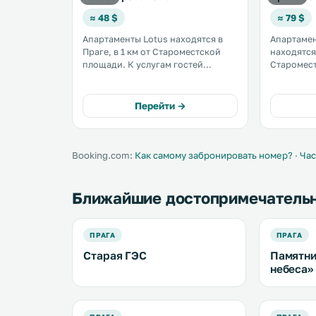
≈ 48 $
≈ 79 $
Апартаменты Lotus находятся в
Апартамен
Праге, в 1 км от Староместской
находятся 
площади. К услугам гостей
Старомес
бесплатный Wi-Fi. В числе удобств
Пражских кур
— гостиная зона и кухня с
апартамен
посудомоечной машиной и
гостиная и
Перейти →
микроволновой печью. Гостям
предоставляются полотенца и
постельное белье. .
Booking.com:
Как самому забронировать номер?
·
Час
Ближайшие достопримечатель
ПРАГА
ПРАГА
Старая ГЭС
Памятни
небеса»