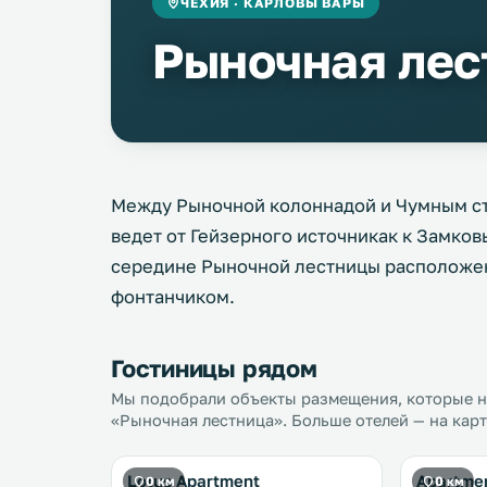
ЧЕХИЯ · КАРЛОВЫ ВАРЫ
Рыночная лес
Между Рыночной колоннадой и Чумным ст
ведет от Гейзерного источникак к Замко
середине Рыночной лестницы расположен
фонтанчиком.
Гостиницы рядом
Мы подобрали объекты размещения, которые на
«Рыночная лестница». Больше отелей — на карт
Lotus Apartment
Apartme
0 км
0 км