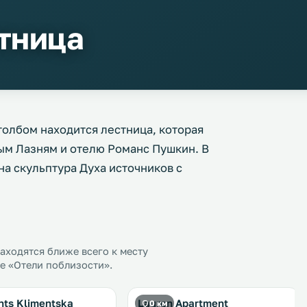
тница
олбом находится лестница, которая
вым Лазням и отелю Романс Пушкин. В
а скульптура Духа источников с
ходятся ближе всего к месту
е «Отели поблизости».
nts Klimentska
Lauren Apartment
0 км