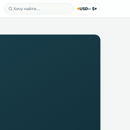
USD
— $
▾