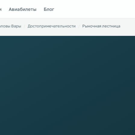
и
Авиабилеты
Блог
рловы Вары
Достопримечательности
Рыночная лестница