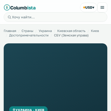
Columb
ista
USD
▾
Главная
Страны
Украина
Киевская область
Киев
Достопримечательности
СБУ (Земская управа)
УКРАИНА · КИЕВ