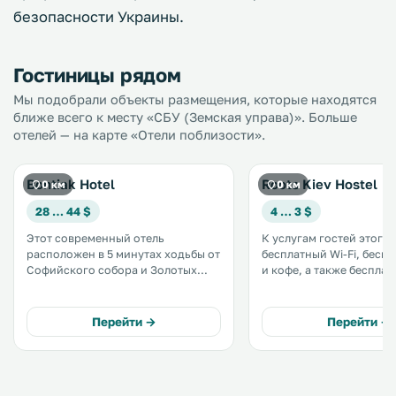
безопасности Украины.
Гостиницы рядом
Мы подобрали объекты размещения, которые находятся
ближе всего к месту «СБУ (Земская управа)». Больше
отелей — на карте «Отели поблизости».
Bontiak Hotel
Roots Kiev Hostel
0 км
0 км
28 … 44 $
4 … 3 $
Этот современный отель
К услугам гостей этого 
расположен в 5 минутах ходьбы от
бесплатный Wi-Fi, бесп
Софийского собора и Золотых
и кофе, а также беспла
ворот в историческом центре
экскурсии по городу Киев. Х
Киева. К услугам гостей отеля
расположен в центре Ки
«Бонтиак» бесплатный WiFi и
в 3 минутах ходьбы от 
Перейти →
Перейти →
круглосуточная стойка
метро «Золотые ворота
регистрации. .
знаменитых Золотых вор