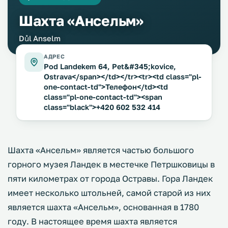
Шахта «Ансельм»
Důl Anselm
АДРЕС
Pod Landekem 64, Pet&#345;kovice,
Ostrava</span></td></tr><tr><td class="pl-
one-contact-td">Телефон</td><td
class="pl-one-contact-td"><span
class="black">+420 602 532 414
Шахта «Ансельм» является частью большого
горного музея Ландек в местечке Петршковицы в
пяти километрах от города Остравы. Гора Ландек
имеет несколько штольней, самой старой из них
является шахта «Ансельм», основанная в 1780
году. В настоящее время шахта является