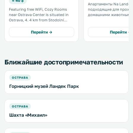
≈ 40 $
Апартаменты Na Landek
Featuring free WiFi, Cozy Rooms
подходящие для прожи
near Ostrava Center is situated in
домашними животными
Ostrava, 4. 4 km from Stodolní
расположены в Остраве,
Street. Free private parking is
улицы Стодолни. До Нижней
available on site. Certain rooms
области Витковице, отн
Перейти →
Перейти →
include a seating area to relax in
национальным культур
after a busy day. .
памятникам, — 6 км. .
Ближайшие достопримечательности
ОСТРАВА
Горницкий музей Ландек Парк
ОСТРАВА
Шахта «Михаил»