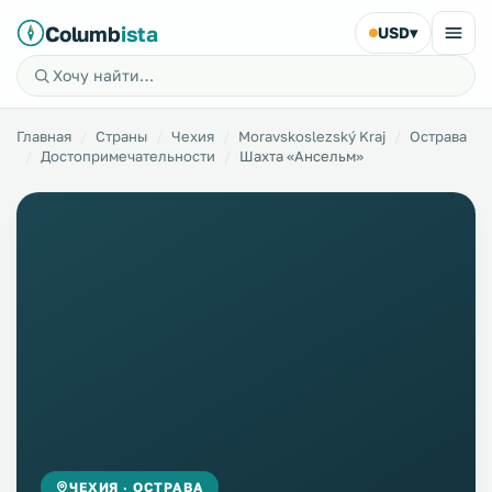
Columb
ista
USD
▾
Главная
Страны
Чехия
Moravskoslezský Kraj
Острава
Достопримечательности
Шахта «Ансельм»
ЧЕХИЯ · ОСТРАВА