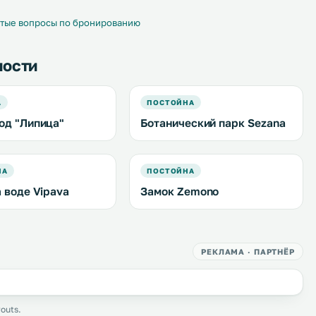
современном стиле. .
тые вопросы по бронированию
ности
А
ПОСТОЙНА
од "Липица"
Ботанический парк Sezana
НА
ПОСТОЙНА
а воде Vipava
Замок Zemono
РЕКЛАМА · ПАРТНЁР
outs.