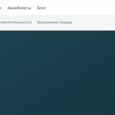
и
Авиабилеты
Блог
опримечательности
Шкоцянские пещеры