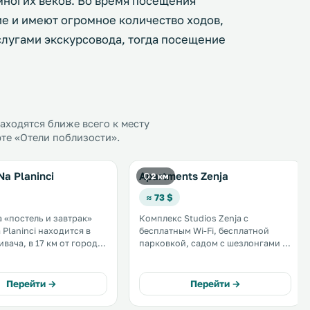
многих веков. Во время посещения
ие и имеют огромное количество ходов,
слугами экскурсовода, тогда посещение
ходятся ближе всего к месту
те «Отели поблизости».
Na Planinci
Apartments Zenja
2 км
≈ 73 $
а «постель и завтрак»
Комплекс Studios Zenja с
a Planinci находится в
бесплатным Wi-Fi, бесплатной
вача, в 17 км от города
парковкой, садом с шезлонгами и
принадлежностями для барбекю
 кондиционером,
расположен в тихой местности в 1
 Wi-Fi и бар на
км от центральной части деревни
Перейти →
Перейти →
и. .
Дивача. Номера-студио с
кондиционерами оформлены в