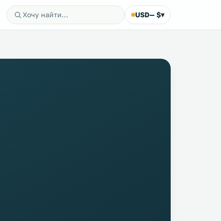
USD
— $
▾