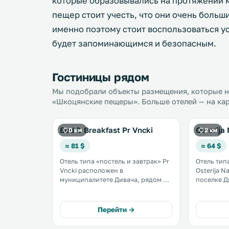
которые образовывались на протяжении 
пещер стоит учесть, что они очень больш
именно поэтому стоит воспользоваться у
будет запоминающимся и безопасным.
Гостиницы рядом
Мы подобрали объекты размещения, которые на
«Шкоцянские пещеры». Больше отелей — на кар
Bed & Breakfast Pr Vncki
Osterija 
0 км
2 км
≈ 81 $
≈ 64 $
Отель типа «постель и завтрак» Pr
Отель тип
Vncki расположен в
Osterija N
муниципалитете Дивача, рядом с
поселке Ди
Шкоцянскими пещерами
Триест. В распоряжении гостей
(объектом Всемирного наследия
номера с
ЮНЕСКО). К услугам гостей
бесплатный
Перейти →
ресторан и местный исторический
территори
музей. .