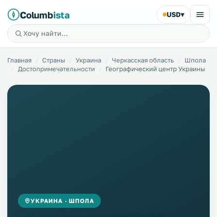
Columb
ista
USD
▾
Главная
Страны
Украина
Черкасская область
Шпола
Достопримечательности
Географический центр Украины
УКРАИНА · ШПОЛА