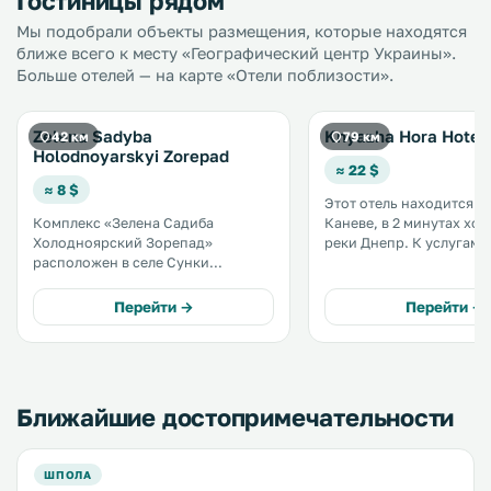
Гостиницы рядом
Мы подобрали объекты размещения, которые находятся
ближе всего к месту «Географический центр Украины».
Больше отелей — на карте «Отели поблизости».
Zelena Sadyba
Knyazha Hora Hotel
42 км
79 км
Holodnoyarskyi Zorepad
≈ 22 $
≈ 8 $
Этот отель находится в
Комплекс «Зелена Садиба
Каневе, в 2 минутах ход
Холодноярский Зорепад»
реки Днепр. К услугам гостей
расположен в селе Сунки
бесплатный Wi-Fi и игр
Черкасской области, в 24 км от
площадка для детей. Прогулка до
города Черкассы. На досуге
Тарасовой (Чернечей) 
Перейти →
Перейти →
можно искупаться в сезонном
занимает 15 минут. .
открытом бассейне и
полюбоваться горным пейзажем.
К услугам гостей сауна. .
Ближайшие достопримечательности
ШПОЛА