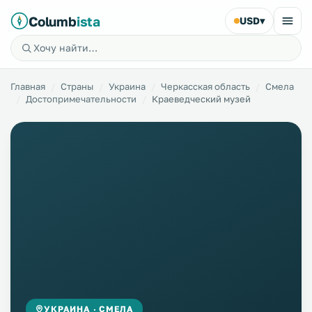
Columb
ista
USD
▾
Главная
Страны
Украина
Черкасская область
Смела
Достопримечательности
Краеведческий музей
УКРАИНА · СМЕЛА