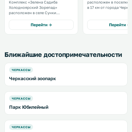
Комплекс «Зелена Садиба
расположен в поселке 
Холодноярский Зорепад»
в 17 км от города Черкасс
расположен в селе Сунки
территории курортного 
Черкасской области, в 24 км от
услугам гостей открыты
города Черкассы. На досуге
открытый сезонный бас
Перейти →
Перейти →
можно искупаться в сезонном
принадлежности для ба
открытом бассейне и
гидромассажная ванна,
полюбоваться горным пейзажем.
ресторан, бар и. . . .
К услугам гостей сауна. .
Ближайшие достопримечательности
ЧЕРКАССЫ
Черкасский зоопарк
ЧЕРКАССЫ
Парк Юбилейный
ЧЕРКАССЫ