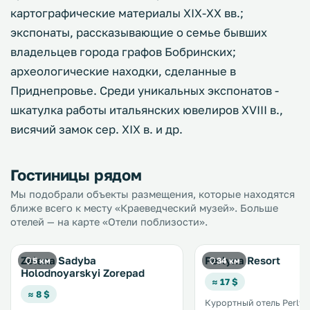
картографические материалы XIX-XX вв.;
экспонаты, рассказывающие о семье бывших
владельцев города графов Бобринских;
археологические находки, сделанные в
Приднепровье. Среди уникальных экспонатов -
шкатулка работы итальянских ювелиров XVIII в.,
висячий замок сер. XIX в. и др.
Гостиницы рядом
Мы подобрали объекты размещения, которые находятся
ближе всего к месту «Краеведческий музей». Больше
отелей — на карте «Отели поблизости».
Zelena Sadyba
Perlyna Resort
5 км
34 км
Holodnoyarskyi Zorepad
≈ 17 $
≈ 8 $
Курортный отель Perlyn