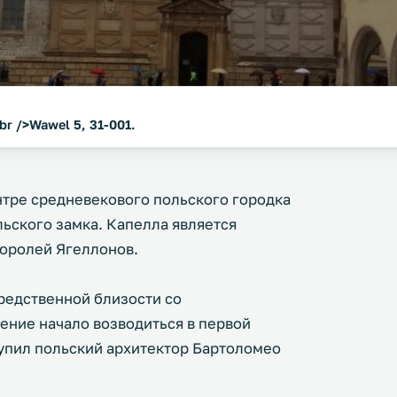
br />Wawel 5, 31-001.
нтре средневекового польского городка
льского замка. Капелла является
королей Ягеллонов.
редственной близости со
ение начало возводиться в первой
тупил польский архитектор Бартоломео