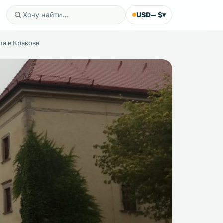
USD
— $
▾
ла в Кракове