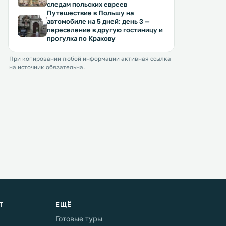
следам польских евреев
Путешествие в Польшу на
автомобиле на 5 дней: день 3 —
переселение в другую гостиницу и
прогулка по Кракову
При копировании любой информации активная ссылка
на источник обязательна.
Т
ЕЩЁ
Готовые туры