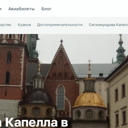
и
Авиабилеты
Блог
одство
Краков
Достопримечательности
Сигизмундова Капел
 Капелла в