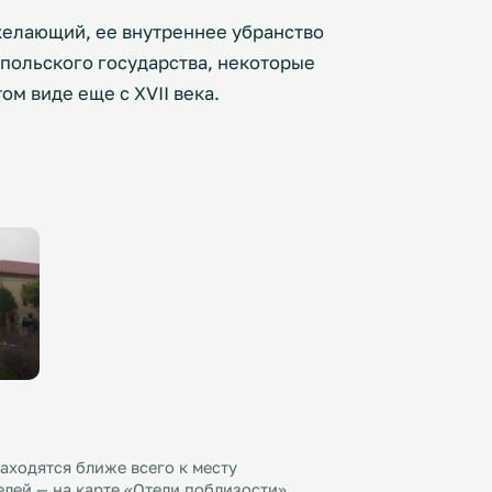
желающий, ее внутреннее убранство
польского государства, некоторые
ом виде еще с XVII века.
ходятся ближе всего к месту
лей — на карте «Отели поблизости».