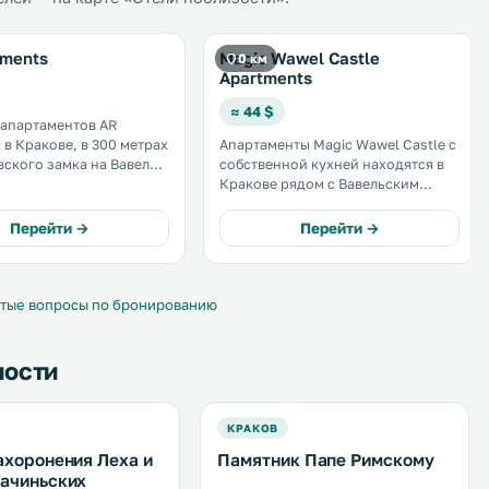
tments
Magic Wawel Castle
0 км
Apartments
≈ 44 $
апартаментов AR
 в Кракове, в 300 метрах
Апартаменты Magic Wawel Castle с
вского замка на Вавеле.
собственной кухней находятся в
 квартал Казимеж
Кракове рядом с Вавельским
 в 800 метрах. К
замком. Гости могут
стей бесплатный Wi-Fi. В
воспользоваться бесплатным WiFi.
Перейти →
Перейти →
бств апартаментов
.
уголок и обеденная
тые вопросы по бронированию
ности
КРАКОВ
ахоронения Леха и
Памятник Папе Римскому
ачиньских