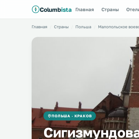
Columb
ista
Главная
Страны
Отел
Главная
Страны
Польша
Малопольское воев
ПОЛЬША · КРАКОВ
Сигизмундова