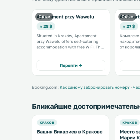
Apartament przy Wawelu
AR Apar
0 км
0 км
≈ 28 $
≈ 27 $
Situated in Kraków, Apartament
Комплекс 
przy Wawelu offers self-catering
находится
accommodation with free WiFi. The
от короле
unit is 200 metres from Wawel
Еврейский
Royal Castle. There is a seating
расположен
area, a dining area and a kitchenette
услугам го
Перейти →
complete with a microwave, a fridge
числе удо
and a. . . .
гостиный 
зона. .
Booking.com:
Как самому забронировать номер?
·
Час
Ближайшие достопримечатель
КРАКОВ
КРАКОВ
Башня Викариев в Кракове
Место з
Марии К