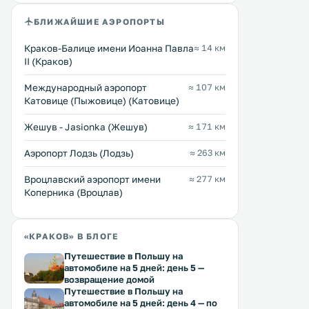
БЛИЖАЙШИЕ АЭРОПОРТЫ
Dragon Apartments
Royal Castle Center
0 км
0 км
Краков-Балице имени Иоанна Павла
≈ 14 км
Bernardyńska
≈ 5 $
II (Краков)
≈ 59 $
Хостел Royal Castle Cente
Международный аэропорт
≈ 107 км
Апартаменты Dragon с видом на
расположен в историческ
Катовице (Пыжовице) (Катовице)
Вавельский замок расположены в
города Кракова, всего в 
самом центре Кракова, всего в 1
метрах от Вавельского зам
Жешув - Jasionka (Жешув)
≈ 171 км
км от красивой главной рыночной
отдельных и общих номе
площади. Гостям предлагается
подключен бесплатный Wi-Fi.
Перейти →
Перейти →
Аэропорт Лодзь (Лодзь)
≈ 263 км
бесплатный Wi-Fi. .
отдельные, так и общие 
оформлены в классическо
.
Вроцлавский аэропорт имени
≈ 277 км
Коперника (Вроцлав)
«КРАКОВ» В БЛОГЕ
Путешествие в Польшу на
автомобиле на 5 дней: день 5 —
возвращение домой
Путешествие в Польшу на
автомобиле на 5 дней: день 4 — по