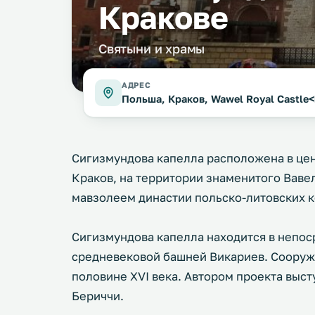
Кракове
Святыни и храмы
АДРЕС
Польша, Краков, Wawel Royal Castle<
Сигизмундова капелла расположена в це
Краков, на территории знаменитого Ваве
мавзолеем династии польско-литовских 
Сигизмундова капелла находится в непос
средневековой башней Викариев. Сооруж
половине XVI века. Автором проекта выс
Бериччи.