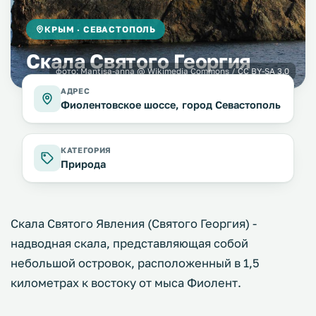
КРЫМ · СЕВАСТОПОЛЬ
Скала Святого Георгия
фото:
Mantisa-anna
@ Wikimedia Commons /
CC BY-SA 3.0
АДРЕС
Фиолентовское шоссе, город Севастополь
КАТЕГОРИЯ
Природа
Cкала Святого Явления (Святого Георгия) -
надводная скала, представляющая собой
небольшой островок, расположенный в 1,5
километрах к востоку от мыса Фиолент.