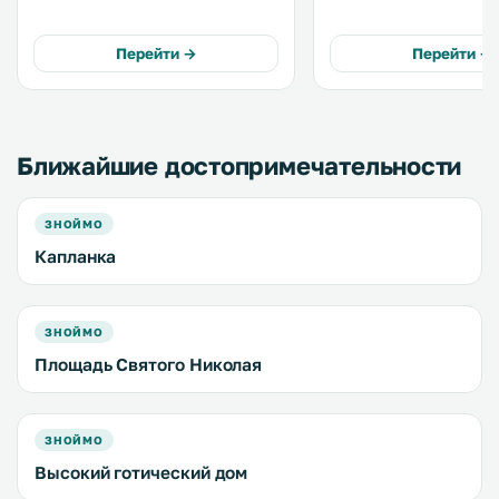
вашим услугам панорамная
века в историческом це
терраса с видом на исторический
города Зноймо, в 400 м
центр Зноймо, бесплатный Wi-Fi и
замка. На территории работает
Перейти →
Перейти →
общая кухня. .
винный бар. Из дома открывается
вид на реку Дие. Во внутреннем
дворе обустроена парко
Ближайшие достопримечательности
ЗНОЙМО
Капланка
ЗНОЙМО
Площадь Святого Николая
ЗНОЙМО
Высокий готический дом