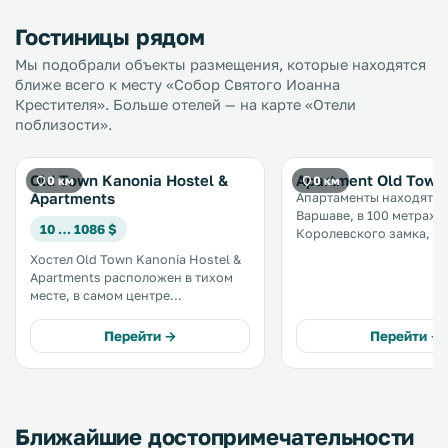
Гостиницы рядом
Мы подобрали объекты размещения, которые находятся
ближе всего к месту «Собор Святого Иоанна
Крестителя». Больше отелей — на карте «Отели
поблизости».
Old Town Kanonia Hostel &
Apartment Old Town
0 км
0 км
Apartments
Апартаменты находятся
Варшаве, в 100 метрах о
10 … 1086 $
Королевского замка, в 
от Колонна Сигизмунда. Из ок
Хостел Old Town Kanonia Hostel &
апартаментов Old Town
Apartments расположен в тихом
открывается вид на сад. В числ
месте, в самом центре
удобств — обеденная зо
исторической части Варшавы,
кухня с микроволновой 
рядом со многими
Перейти →
Перейти →
достопримечательностями
польской столицы, такими как
Королевский замок в 200 метрах и
Саксонский сад в 1,1 км. .
Ближайшие достопримечательности