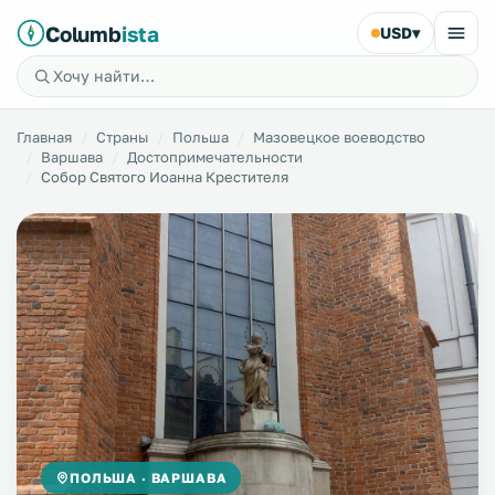
Columb
ista
USD
▾
Главная
Страны
Польша
Мазовецкое воеводство
Варшава
Достопримечательности
Собор Святого Иоанна Крестителя
ПОЛЬША · ВАРШАВА