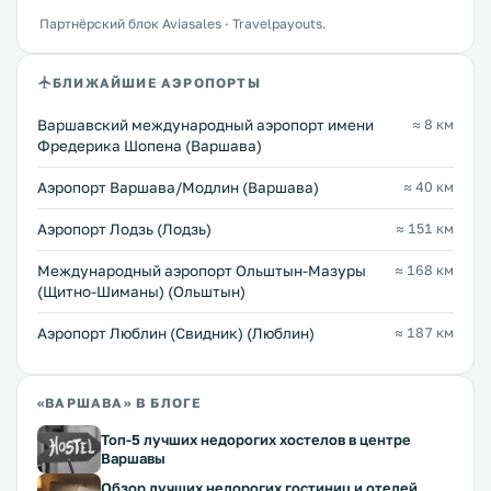
Партнёрский блок Aviasales · Travelpayouts.
БЛИЖАЙШИЕ АЭРОПОРТЫ
Варшавский международный аэропорт имени
≈ 8 км
Фредерика Шопена (Варшава)
Аэропорт Варшава/Модлин (Варшава)
≈ 40 км
Аэропорт Лодзь (Лодзь)
≈ 151 км
Международный аэропорт Ольштын-Мазуры
≈ 168 км
(Щитно-Шиманы) (Ольштын)
Аэропорт Люблин (Свидник) (Люблин)
≈ 187 км
«ВАРШАВА» В БЛОГЕ
Топ-5 лучших недорогих хостелов в центре
Варшавы
Обзор лучших недорогих гостиниц и отелей