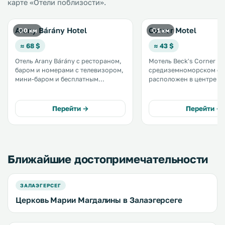
карте «Отели поблизости».
Arany Bárány Hotel
Corner Motel
0 км
1 км
≈ 68 $
≈ 43 $
Отель Arany Bárány с рестораном,
Мотель Beck's Corner в
баром и номерами с телевизором,
средиземноморском ст
мини-баром и бесплатным
расположен в центре г
проводным доступом в Интернет
Залаэгерсег и предлага
расположен в центре города
проживание в
Залаэгерсег. В отеле к вашим
кондиционированных н
Перейти →
Перейти →
услугам помещения для
кабельным телевидение
совещаний и встреч. .
ресторан венгерской и
интернациональной кух
Ближайшие достопримечательности
ЗАЛАЭГЕРСЕГ
Церковь Марии Магдалины в Залаэгерсеге