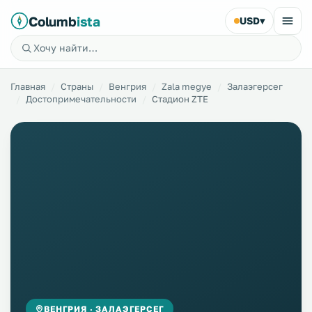
Columb
ista
USD
▾
Главная
Страны
Венгрия
Zala megye
Залаэгерсег
Достопримечательности
Стадион ZTE
ВЕНГРИЯ · ЗАЛАЭГЕРСЕГ