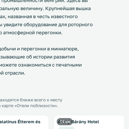
й промышленности Венгрии. Здесь вы
уральную величину. Крупнейшая вышка
ах, названная в честь известного
вы увидите оборудование для роторного
ю атмосферной перегонки.
добычи и перегонки в миниатюре,
азывающие об истории развития
сможете ознакомиться с печатными
й отрасли.
ходятся ближе всего к месту
 карте «Отели поблизости».
alatinus Étterem és
Arany Bárány Hotel
1 км