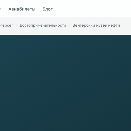
и
Авиабилеты
Блог
эгерсег
Достопримечательности
Венгерский музей нефти