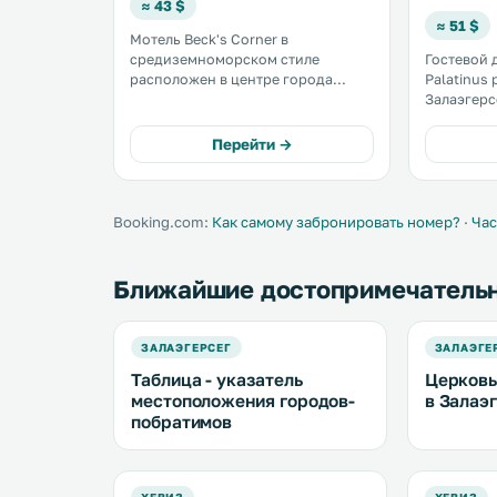
≈ 43 $
≈ 51 $
Мотель Beck's Corner в
средиземноморском стиле
Гостевой 
расположен в центре города
Palatinus
Залаэгерсег и предлагает гостям
Залаэгерсе
проживание в
Хевиз. Гости могут отдыхать на
кондиционированных номерах с
террасе и
Перейти →
кабельным телевидением и
бесплатно
ресторан венгерской и
интернациональной кухни. .
Booking.com:
Как самому забронировать номер?
·
Час
Ближайшие достопримечатель
ЗАЛАЭГЕРСЕГ
ЗАЛАЭГЕ
Таблица - указатель
Церковь
местоположения городов-
в Залаэ
побратимов