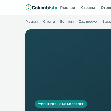
Columb
ista
Главная
Страны
Отел
Главная
Страны
Венгрия
Zala megye
Зала
ВЕНГРИЯ · ЗАЛАЭГЕРСЕГ