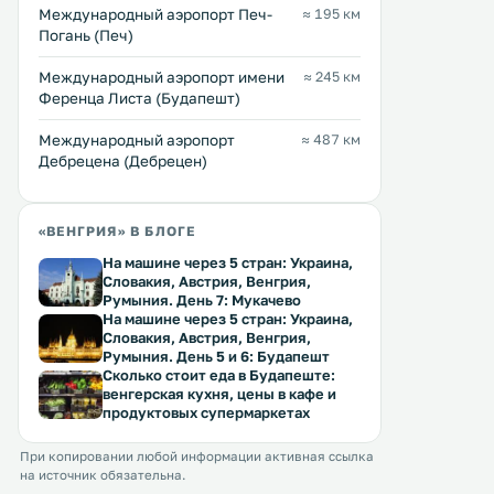
40 … 73 $
≈ 46 $
Международный аэропорт Печ-
≈ 195 км
Погань (Печ)
Апарт-отель Szent Kristóf
Апартаменты City Center 
находится в центре города
собственной кухней рас
Международный аэропорт имени
≈ 245 км
Залаэгерсег, в 4 км от аквапарка
на тихой улице, в 2 км от 
Ференца Листа (Будапешт)
«Аква Сити». Гостям
в здании на 1 этаже. К услугам
предоставляются номера-студио с
гостей бесплатный Wi-Fi 
мини-кухней и бесплатным Wi-Fi, а
велосипедов. .
Международный аэропорт
≈ 487 км
Перейти →
Перейти →
также завтрак «шведский стол» с
Дебрецена (Дебрецен)
холодными блюдами каждое утро.
.
«ВЕНГРИЯ» В БЛОГЕ
На машине через 5 стран: Украина,
Словакия, Австрия, Венгрия,
Румыния. День 7: Мукачево
На машине через 5 стран: Украина,
Словакия, Австрия, Венгрия,
Румыния. День 5 и 6: Будапешт
Сколько стоит еда в Будапеште:
венгерская кухня, цены в кафе и
продуктовых супермаркетах
При копировании любой информации активная ссылка
на источник обязательна.