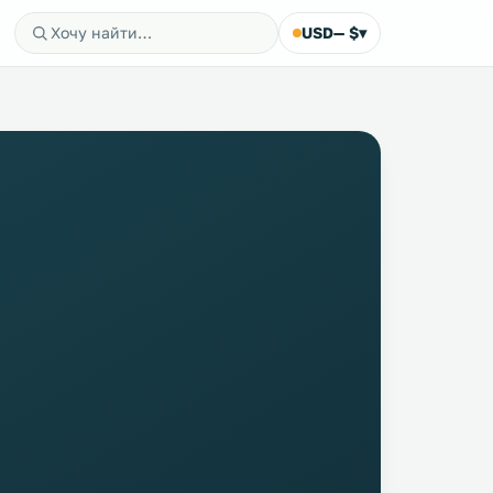
USD
— $
▾