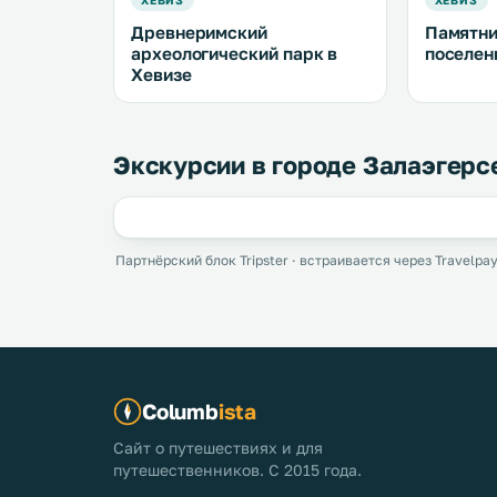
ХЕВИЗ
ХЕВИЗ
Древнеримский
Памятни
археологический парк в
поселен
Хевизе
Экскурсии в городе Залаэгерс
Партнёрский блок Tripster · встраивается через Travelpay
Columb
ista
Сайт о путешествиях и для
путешественников. С 2015 года.