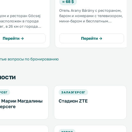
≈ 68 $
Отель Arany Bárány с рестораном,
дом и ресторан Göcsej
баром и номерами с телевизором,
 расположен в городе
мини-баром и бесплатным
г, в 26 км от города
проводным доступом в Интернет
расположен в центре города
 пользоваться
Залаэгерсег. В отеле к вашим
Перейти →
Перейти →
й частной парковкой. .
услугам помещения для
совещаний и встреч. .
тые вопросы по бронированию
ности
РСЕГ
ЗАЛАЭГЕРСЕГ
 Марии Магдалины
Стадион ZTE
герсеге