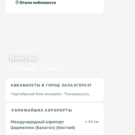
Отели поблизости
Венгрия
49 городов
655 мест
АВИАБИЛЕТЫ В ГОРОД ЗАЛАЭГЕРСЕГ
Партнёрский блок Aviasales · Travelpayouts.
БЛИЖАЙШИЕ АЭРОПОРТЫ
Международный аэропорт
≈ 44 км
Apartmanhotel Szent Kristóf
City Center Apartman
Шармеллек (Балатон) (Кестхей)
1 км
1 км