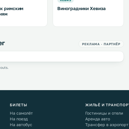
ХЕВИЗ
к римским
Виноградники Хевиза
иям
ег
РЕКЛАМА · ПАРТНЁР
outs.
БИЛЕТЫ
ЖИЛЬЁ И ТРАНСПОР
На самолёт
Гостиницы и отели
На поезд
Аренда авто
На автобус
Трансфер в аэропорт