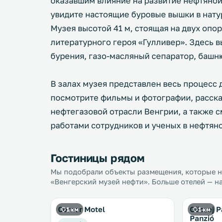
оказавшим влияние на развитие нефтяно
увидите настоящие буровые вышки в нат
Музея высотой 41 м, стоящая на двух опор
литературного героя «Гулливер». Здесь 
бурения, газо-масляный сепаратор, башн
В залах музея представлен весь процесс 
посмотрите фильмы и фотографии, расск
нефтегазовой отрасли Венгрии, а также 
работами сотрудников и ученых в нефтяно
Гостиницы рядом
Мы подобрали объекты размещения, которые на
«Венгерский музей нефти». Больше отелей — на
Corner Motel
Göcsej P
1 км
1 км
Panzió