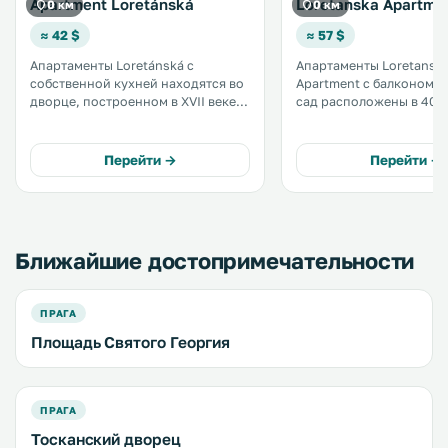
Apartment Loretánská
Loretanska Apartme
0 км
0 км
≈ 42 $
≈ 57 $
Апартаменты Loretánská с
Апартаменты Loretansk
собственной кухней находятся во
Apartment с балконом с
дворце, построенном в XVII веке в
сад расположены в 400 
стиле ренессанс, в районе
собора Святого Вита. Из окон
Пражского Града всего в 3
открывается вид на гор
минутах ходьбы от замка. К
Расстояние до Пражско
Перейти →
Перейти →
услугам гостей бесплатный Wi-Fi.
составляет 600 м. Работает
Апартаменты расположены на 1
бесплатный Wi-Fi. .
этаже. .
Ближайшие достопримечательности
ПРАГА
Площадь Святого Георгия
ПРАГА
Тосканский дворец