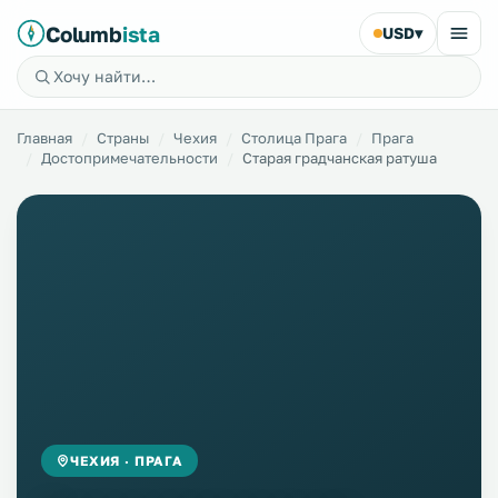
Columb
ista
USD
▾
Главная
Страны
Чехия
Столица Прага
Прага
Достопримечательности
Старая градчанская ратуша
ЧЕХИЯ · ПРАГА