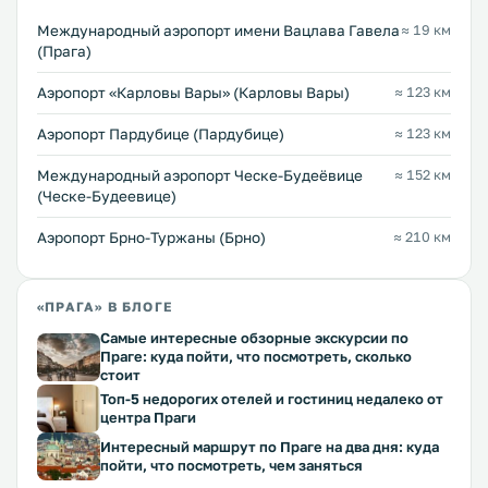
Международный аэропорт имени Вацлава Гавела
≈ 19 км
(Прага)
Аэропорт «Карловы Вары» (Карловы Вары)
≈ 123 км
Аэропорт Пардубице (Пардубице)
≈ 123 км
Международный аэропорт Ческе-Будеёвице
≈ 152 км
(Ческе-Будеевице)
Аэропорт Брно-Туржаны (Брно)
≈ 210 км
«ПРАГА» В БЛОГЕ
Самые интересные обзорные экскурсии по
Праге: куда пойти, что посмотреть, сколько
стоит
Топ-5 недорогих отелей и гостиниц недалеко от
центра Праги
Интересный маршрут по Праге на два дня: куда
пойти, что посмотреть, чем заняться