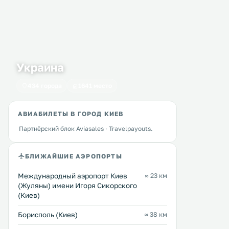
Украина
434 города
1641 место
АВИАБИЛЕТЫ В ГОРОД КИЕВ
Партнёрский блок Aviasales · Travelpayouts.
БЛИЖАЙШИЕ АЭРОПОРТЫ
Международный аэропорт Киев
≈ 23 км
(Жуляны) имени Игоря Сикорского
Gonchar Hotel
Apartments-in.Kiev
0 км
0 км
(Киев)
23 … 35 $
≈ 27 $
Борисполь (Киев)
≈ 38 км
Этот отель находится в 5 минутах
Комплекс апартаментов «
ходьбы от исторического
расположен в Киеве, в 20