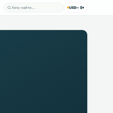
USD
— $
▾