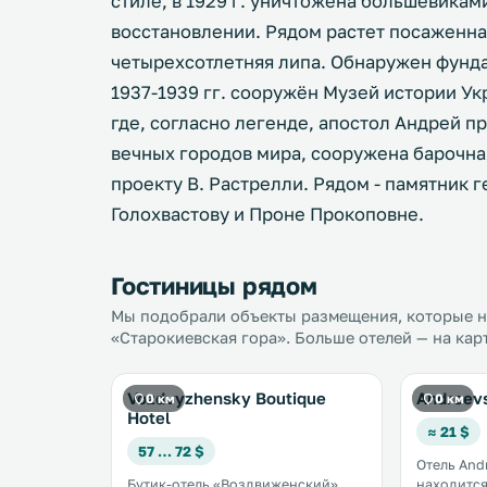
стиле, в 1929 г. уничтожена большевикам
восстановлении. Рядом растет посаженн
четырехсотлетняя липа. Обнаружен фундам
1937-1939 гг. сооружён Музей истории Ук
где, согласно легенде, апостол Андрей п
вечных городов мира, сооружена барочная
проекту В. Растрелли. Рядом - памятник 
Голохвастову и Проне Прокоповне.
Гостиницы рядом
Мы подобрали объекты размещения, которые на
«Старокиевская гора». Больше отелей — на кар
Vozdvyzhensky Boutique
Andreev
0 км
0 км
Hotel
≈ 21 $
57 … 72 $
Отель And
Бутик-отель «Воздвиженский»
находится