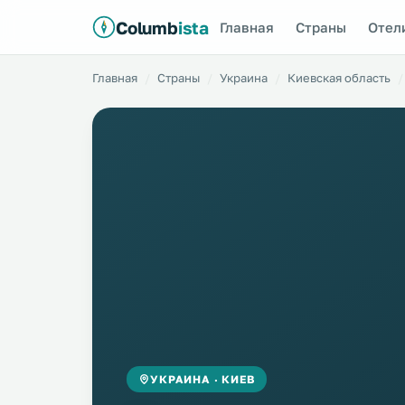
Columb
ista
Главная
Страны
Отел
Главная
Страны
Украина
Киевская область
УКРАИНА · КИЕВ