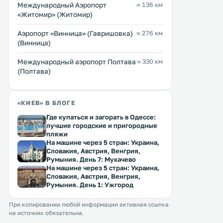
Международный Аэропорт
≈ 136 км
Андреевского спуска в Киеве. К
от Софийского собора и 
«Житомир» (Житомир)
услугам гостей бесплатный Wi-Fi,
метрах от Михайловского
ресторан, а также номера с
Златоверхого монастыря. Во все
Аэропорт «Винница» (Гавришовка)
≈ 276 км
кондиционерами и телевизорами
апартаментах подключен
Перейти →
Перейти →
(Винница)
с плоским экраном. .
бесплатный Wi-Fi. .
Международный аэропорт Полтава
≈ 330 км
(Полтава)
«КИЕВ» В БЛОГЕ
Где купаться и загорать в Одессе:
лучшие городские и пригородные
пляжи
На машине через 5 стран: Украина,
Словакия, Австрия, Венгрия,
Румыния. День 7: Мукачево
На машине через 5 стран: Украина,
Словакия, Австрия, Венгрия,
Румыния. День 1: Ужгород
При копировании любой информации активная ссылка
на источник обязательна.