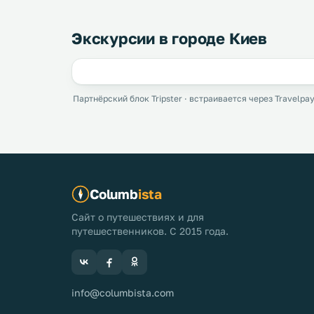
Экскурсии в городе Киев
Партнёрский блок Tripster · встраивается через Travelpay
Columb
ista
Сайт о путешествиях и для
путешественников. С 2015 года.
info@columbista.com