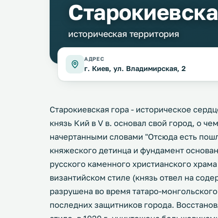
Старокиевска
историческая территория
АДРЕС
г. Киев, ул. Владимирская, 2
Старокиевская гора - историческое сердц
князь Кий в V в. основал свой город, о ч
начертанными словами "Отсюда есть пошл
княжеского детинца и фундамент основа
русского каменного христианского храма -
византийском стиле (князь отвел на соде
разрушена во время татаро-монгольского
последних защитников города. Восстановл