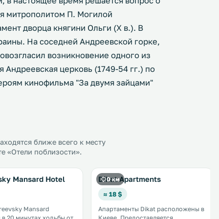
и, в настоящее время решается вопрос о
ая митрополитом П. Могилой
ент дворца княгини Ольги (X в.). В
раины. На соседней Андреевской горке,
ровозгласил возникновение одного из
 Андреевская церковь (1749-54 гг.) по
героям кинофильма "За двумя зайцами"
ходятся ближе всего к месту
те «Отели поблизости».
sky Mansard Hotel
Dikat Apartments
0 км
≈ 18 $
reevsky Mansard
Апартаменты Dikat расположены в
 в 20 минутах ходьбы от
Киеве. Предоставляется