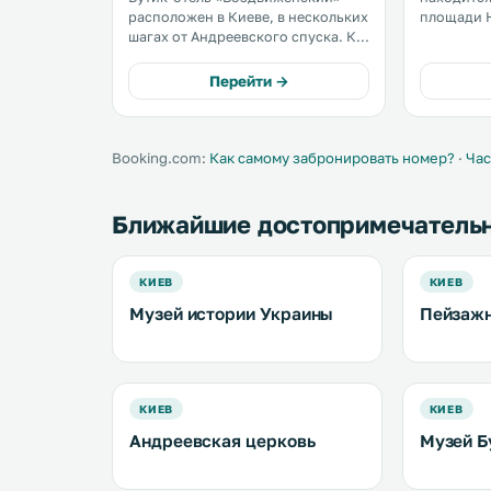
расположен в Киеве, в нескольких
площади Н
шагах от Андреевского спуска. К
К вашим у
услугам гостей стильно
спутниковое
оформленные номера, бесплатный
располага
Перейти →
Wi-Fi и бесплатная частная
чайником 
парковка на территории. .
Booking.com:
Как самому забронировать номер?
·
Час
Ближайшие достопримечатель
КИЕВ
КИЕВ
Музей истории Украины
Пейзажн
КИЕВ
КИЕВ
Андреевская церковь
Музей Б