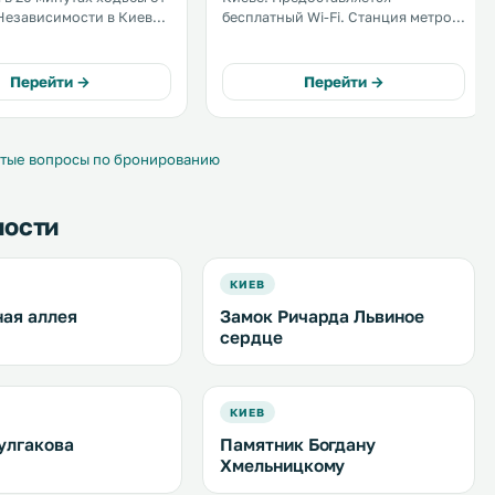
езависимости в Киеве.
бесплатный Wi-Fi. Станция метро
слугам кондиционер и
«Золотые ворота» находится в 15
 телевидение. Номера
минутах ходьбы. К услугам гостей
ют электрическим
апартаменты с кондиционером,
Перейти →
Перейти →
и феном. .
феном и телевизором с
кабельными каналами. .
тые вопросы по бронированию
ности
КИЕВ
ая аллея
Замок Ричарда Львиное
сердце
КИЕВ
улгакова
Памятник Богдану
Хмельницкому