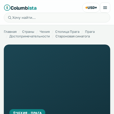
Columb
ista
USD
▾
Главная
Страны
Чехия
Столица Прага
Прага
Достопримечательности
Староновая синагога
ЧЕХИЯ · ПРАГА