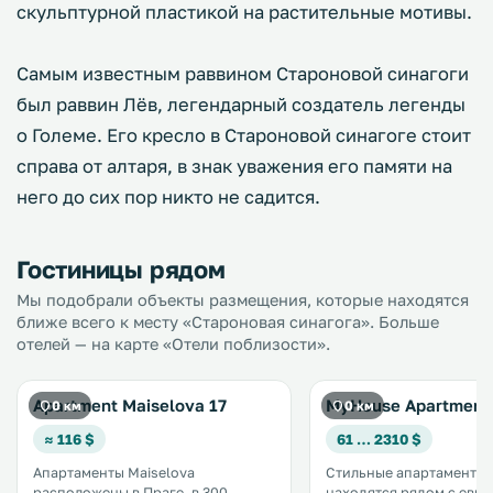
скульптурной пластикой на растительные мотивы.
Самым известным раввином Староновой синагоги
был раввин Лёв, легендарный создатель легенды
о Големе. Его кресло в Староновой синагоге стоит
справа от алтаря, в знак уважения его памяти на
него до сих пор никто не садится.
Гостиницы рядом
Мы подобрали объекты размещения, которые находятся
ближе всего к месту «Староновая синагога». Больше
отелей — на карте «Отели поблизости».
Apartment Maiselova 17
MyHouse Apartment
0 км
0 км
≈ 116 $
61 … 2310 $
Апартаменты Maiselova
Стильные апартаменты
расположены в Праге, в 300
находятся рядом с евр