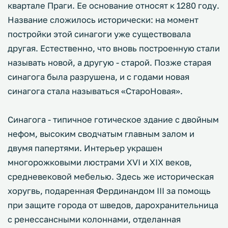
квартале Праги. Ее основание относят к 1280 году.
Название сложилось исторически: на момент
постройки этой синагоги уже существовала
другая. Естественно, что вновь построенную стали
называть новой, а другую - старой. Позже старая
синагога была разрушена, и с годами новая
синагога стала называться «СтароНовая».
Синагога - типичное готическое здание с двойным
нефом, высоким сводчатым главным залом и
двумя папертями. Интерьер украшен
многорожковыми люстрами XVI и XIX веков,
средневековой мебелью. Здесь же историческая
хоругвь, подаренная Фердинандом III за помощь
при защите города от шведов, дарохранительница
с ренессансными колоннами, отделанная