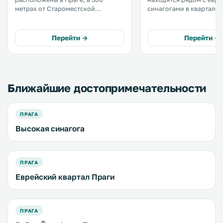
метрах от Староместской
синагогами в квартале 
площади. К услугам гостей
Старом городе Праги (С
собственная кухня и бесплатный
Место). Во всех апартаментах
Wi-Fi. Мини-кухня укомплектована
предоставляется беспла
Перейти →
Перейти →
духовкой и микроволновой
Fi. .
печью. В распоряжении гостей
телевизор. .
Ближайшие достопримечательности
ПРАГА
Высокая синагога
ПРАГА
Еврейский квартал Праги
ПРАГА