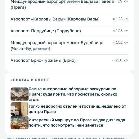
Международный аэропорт имени Вацлава Гавела
≈ 19 км
(Прага)
Аэропорт «Карловы Вары» (Карловы Вары)
≈ 123 км
Аэропорт Пардубице (Пардубице)
≈ 123 км
Международный аэропорт Ческе-Будеёвице
≈ 152 км
(Ческе-Будеевице)
Аэропорт Брно-Туржаны (Брно)
≈ 210 км
«ПРАГА» В БЛОГЕ
Самые интересные обзорные экскурсии по
Праге: куда пойти, что посмотреть, сколько
стоит
Топ-5 недорогих отелей и гостиниц недалеко от
центра Праги
Интересный маршрут по Праге на два дня: куда
пойти, что посмотреть, чем заняться