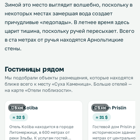
Зимой это место выглядит волшебно, поскольку в
некоторых местах замершая вода создает
причудливые «ледопады». В летнее время здесь
царит тишина, поскольку ручей пересыхает. Всего
в ста метрах от ручья находятся Арнольтицкие
стены.
Гостиницы рядом
Мы подобрали объекты размещения, которые находятся
ближе всего к месту «Суха Каменица». Больше отелей —
на карте «Отели поблизости».
Hotel Koliba
Pension Prislin
5 км
5 км
≈ 32 $
≈ 31 $
Отель Koliba находится в городе
Гостевой дом Prislin ра
Литомержице, в 600 метрах от
историческом здании в
реки Эльбы. К услугам гостей
метрах от центральной 