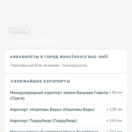
Чехия
61 город
1546 мест
АВИАБИЛЕТЫ В ГОРОД BOHUŠOVICE NAD OHŘÍ
Партнёрский блок Aviasales · Travelpayouts.
БЛИЖАЙШИЕ АЭРОПОРТЫ
Международный аэропорт имени Вацлава Гавела
≈ 65 км
(Прага)
Аэропорт «Карловы Вары» (Карловы Вары)
≈ 126 км
Аэропорт Пардубице (Пардубице)
≈ 164 км
Международный аэропорт Ческе-Будеёвице
≈ 211 км