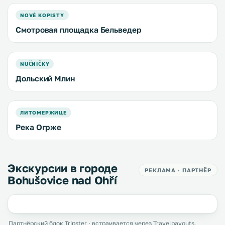
NOVÉ KOPISTY
Смотровая площадка Бельведер
NUČNIČKY
Дольский Млин
ЛИТОМЕРЖИЦЕ
Река Огрже
Экскурсии в городе
РЕКЛАМА · ПАРТНЁР
Bohušovice nad Ohří
Партнёрский блок Tripster · встраивается через Travelpayouts.