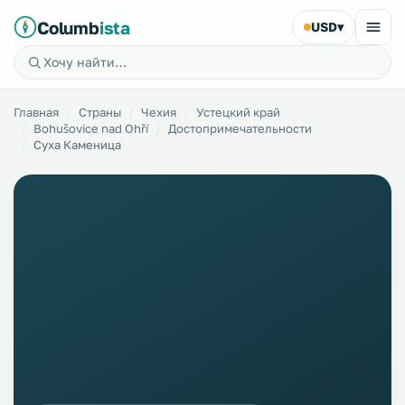
Columb
ista
USD
▾
Главная
Страны
Чехия
Устецкий край
Bohušovice nad Ohří
Достопримечательности
Суха Каменица