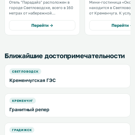
Отель "Парадайз" расположен в
Мини-гостиница «Окол
городе Светловодске, всего в 160
находится в Светловодск
метрах от набережной
от Кременчуга. К услугам гостей
Кременчугского водохранилища.
бесплатный Wi-Fi на все
К услугам гостей бесплатный кофе
территории, ресторан и
Перейти →
Перейти →
(2 раза в день) и бесплатный Wi-Fi.
бесплатная частная парков
Кроме того, вы можете
номера оснащены
воспользоваться бесплатной
кондиционером и телев
частной парковкой. .
плоским экраном. .
Ближайшие достопримечательности
СВЕТЛОВОДСК
Кременчугская ГЭС
КРЕМЕНЧУГ
Гранитный репер
ГРАДИЖСК