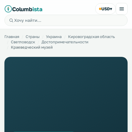
Columb
ista
USD
▾
Главная
Страны
Украина
Кировоградская область
Светловодск
Достопримечательности
Краеведческий музей