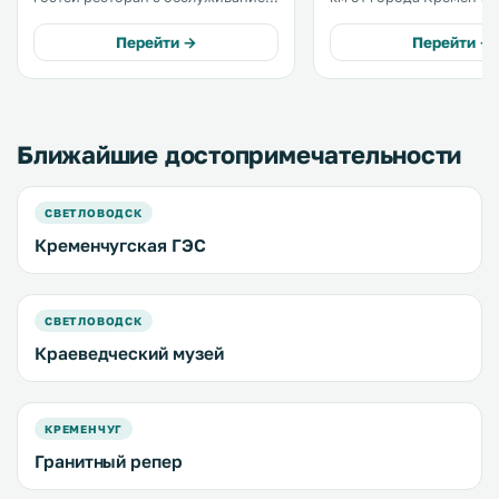
по меню, бесплатный WiFi и
услугам гостей ресторан
бесплатная частная парковка. .
бесплатный Wi-Fi, сауна
Перейти →
Перейти →
ресторан. На территории
предоставляется беспл
частная парковка. .
Ближайшие достопримечательности
СВЕТЛОВОДСК
Кременчугская ГЭС
СВЕТЛОВОДСК
Краеведческий музей
КРЕМЕНЧУГ
Гранитный репер