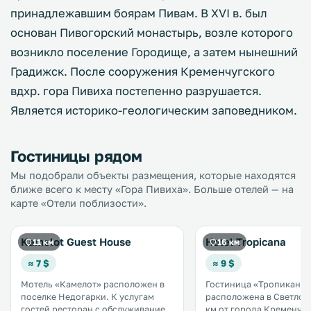
принадлежавшим боярам Пивам. В XVI в. был
основан Пивогорский монастырь, возле которого
возникло поселение Городище, а затем нынешний
Градижск. После сооружения Кременчугского
вдхр. гора Пивиха постепенно разрушается.
Является историко-геологическим заповедником.
Гостиницы рядом
Мы подобрали объекты размещения, которые находятся
ближе всего к месту «Гора Пивиха». Больше отелей — на
карте «Отели поблизости».
Kamelot Guest House
Hotel Tropicana
11 км
16 км
≈ 7 $
≈ 9 $
Мотель «Камелот» расположен в
Гостиница «Тропикана»
поселке Недогарки. К услугам
расположена в Светлово
гостей ресторан с обслуживанием
км от города Кременчуг.