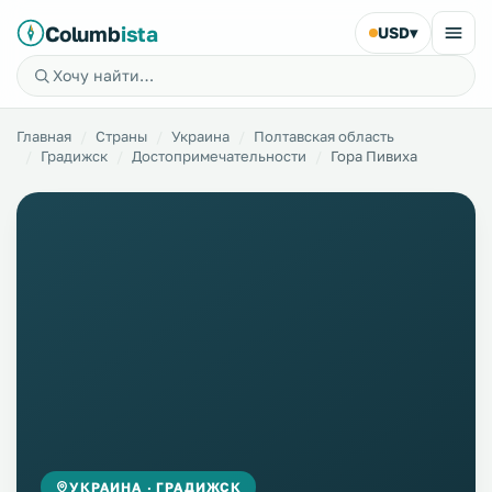
Columb
ista
USD
▾
Главная
Страны
Украина
Полтавская область
Градижск
Достопримечательности
Гора Пивиха
УКРАИНА · ГРАДИЖСК