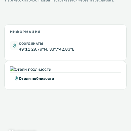
Партнёрский блок Tripster · встраивается через Travelpayouts.
ИНФОРМАЦИЯ
КООРДИНАТЫ
49°11'29.79''N, 33°7'42.83''E
Отели поблизости