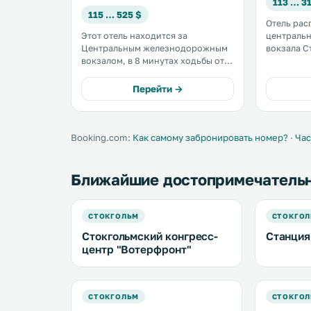
113 … 3
115 … 525 $
Отель рас
Этот отель находится за
централь
Центральным железнодорожным
вокзала С
вокзалом, в 8 минутах ходьбы от
можно лег
Стокгольмской ратуши. Гости
остановки
могут бесплатно посещать
К услугам
Перейти →
тренажерный зал, бассейн,
Fi. До торговой улицы
гидромассажную ванну и сауну. .
Дроттнигг
Сергельсто
Booking.com:
Как самому забронировать номер?
·
Час
Ближайшие достопримечатель
СТОКГОЛЬМ
СТОКГО
Стокгольмский конгресс-
Станция
центр "Вотерфронт"
СТОКГОЛЬМ
СТОКГО