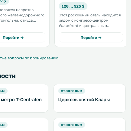
12 $
126 … 525 $
положен напротив
ного железнодорожного
Этот роскошный отель находится
токгольма, откуда
рядом с конгресс-центром
ко добраться до метро и
Waterfront и центральным
 аэроэкспресса Arlanda.
железнодорожным вокзалом в
 гостей бесплатный Wi-
Стокгольме. Гостей отеля ждет
Перейти →
Перейти →
бесплатный Wi-Fi и тренажерный
атан и площади
зал, изысканная кухня и
рг — 300 м. .
панорамный вид на город. .
тые вопросы по бронированию
ности
ЛЬМ
СТОКГОЛЬМ
 метро T-Centralen
Церковь святой Клары
ЛЬМ
СТОКГОЛЬМ