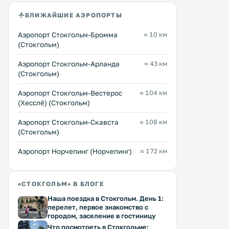
БЛИЖАЙШИЕ АЭРОПОРТЫ
Аэропорт Стокгольм-Бромма
≈ 10 км
(Стокгольм)
Аэропорт Стокгольм-Арланда
≈ 43 км
(Стокгольм)
Аэропорт Стокгольм-Вестерос
≈ 104 км
(Хесслё) (Стокгольм)
Аэропорт Стокгольм-Скавста
≈ 108 км
(Стокгольм)
Аэропорт Норчепинг (Норчепинг)
≈ 172 км
«СТОКГОЛЬМ» В БЛОГЕ
Наша поездка в Стокгольм. День 1:
перелет, первое знакомство с
городом, заселение в гостиницу
Что посмотреть в Стокгольме: