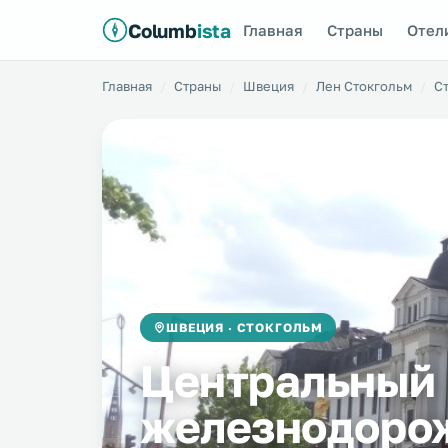
Columb
ista
Главная
Страны
Отел
Главная
Страны
Швеция
Лен Стокгольм
С
ШВЕЦИЯ · СТОКГОЛЬМ
Центральный
железнодоро