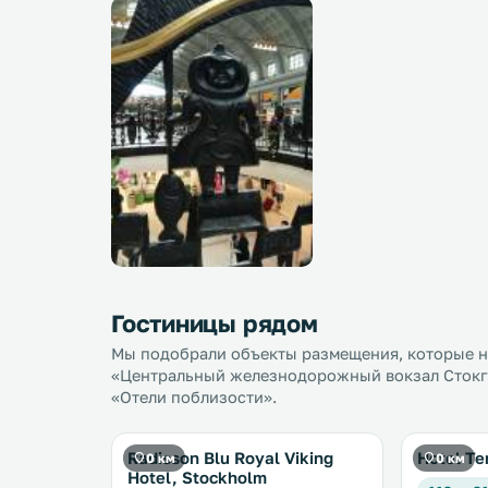
Гостиницы рядом
Мы подобрали объекты размещения, которые на
«Центральный железнодорожный вокзал Стокго
«Отели поблизости».
Radisson Blu Royal Viking
Hotel Te
0 км
0 км
Hotel, Stockholm