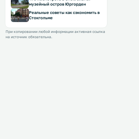
музейный остров Юргорден
Реальные советы как сэкономить в
Стокгольме
При копировании любой информации активная ссылка
на источник обязательна.
Scandic Continental
Freys Hotel
0 км
0 км