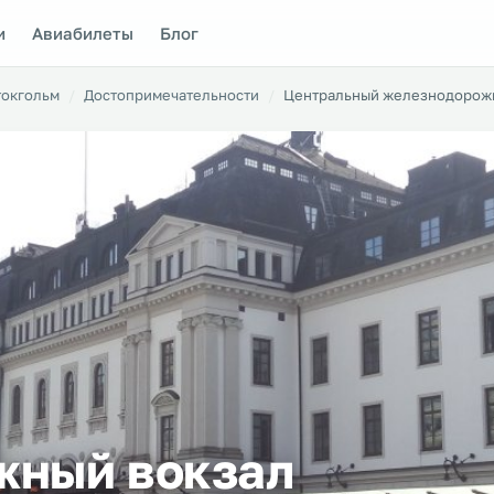
и
Авиабилеты
Блог
токгольм
Достопримечательности
Центральный железнодорожн
жный вокзал