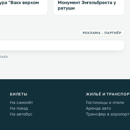
ура "Вакх верхом
Монумент Энгельбректа у
"
ратуши
РЕКЛАМА · ПАРТНЁР
outs.
БИЛЕТЫ
ЖИЛЬЁ И ТРАНСПОР
На самолёт
Гостиницы и отели
На поезд
Аренда авто
На автобус
Трансфер в аэропорт