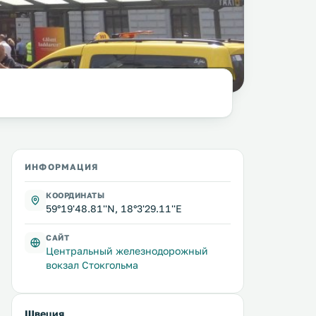
фото:
columbista.com
ИНФОРМАЦИЯ
КООРДИНАТЫ
59°19'48.81''N, 18°3'29.11''E
САЙТ
Центральный железнодорожный
вокзал Стокгольма
Швеция