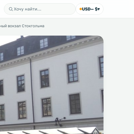
USD
— $
▾
ый вокзал Стокгольма