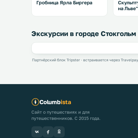
Гробница Ярла Биргера
Скульпт
на Льве
Экскурсии в городе Стокгольм
Партнёрский блок Tripster · встраивается через Travelpay
Columb
ista
Сайт о путешествиях и для
путешественников. С 2015 года.