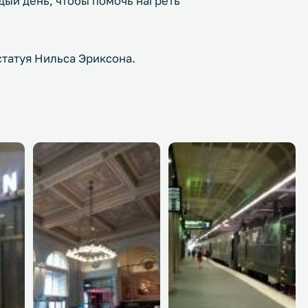
ый день, чтобы помочь нагреть
татуя Нильса Эриксона.