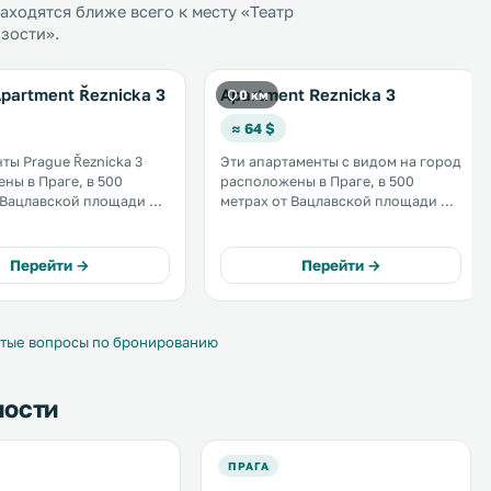
ходятся ближе всего к месту «Театр
изости».
partment Řeznicka 3
Apartment Reznicka 3
0 км
≈ 64 $
ты Prague Řeznicka 3
Эти апартаменты с видом на город
ны в Праге, в 500
расположены в Праге, в 500
 Вацлавской площади и в
метрах от Вацлавской площади и в
х от Пражского
600 метрах от Национального
о музея. На всей
музея Праги. К услугам
ии подключен
бесплатный Wi-Fi на всей
Перейти →
Перейти →
 Wi-Fi. .
территории. В апартаментах
имеются телевизор и кухня с
холодильником. .
тые вопросы по бронированию
ности
ПРАГА