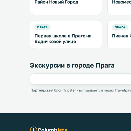
Район Новый Город
Новомес
ПРАГА
ПРАГА
Первая школа в Праге на
Пивная
Водичковой улице
Экскурсии в городе Прага
Партнёрский блок Tripster · встраивается через Travelpay
Columb
ista