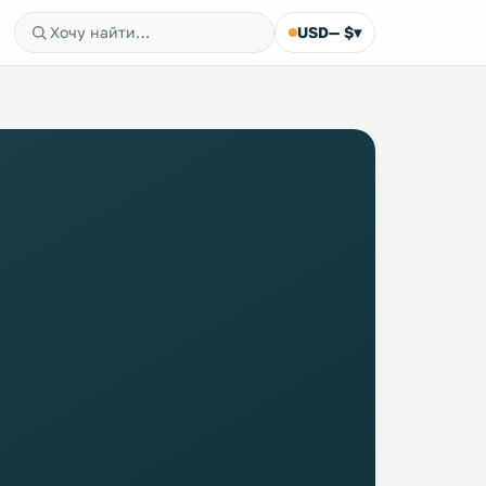
USD
— $
▾