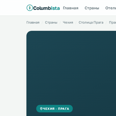
Columb
ista
Главная
Страны
Отел
Главная
Страны
Чехия
Столица Прага
Пра
ЧЕХИЯ · ПРАГА