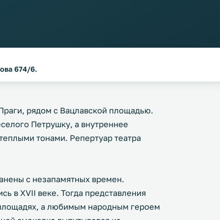
ова 674/6.
 Праги, рядом с Вацлавской площадью.
еселого Петрушку, а внутреннее
еплыми тонами. Репертуар театра
анены с незапамятных времен.
сь в XVII веке. Тогда представления
 площадях, а любимым народным героем