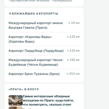
Партнёрский блок Aviasales · Travelpayouts.
БЛИЖАЙШИЕ АЭРОПОРТЫ
New Town Tower Apartment
Premium & Gorgeous
0 км
0 км
Международный аэропорт имени
≈ 19 км
Apartment
Вацлава Гавела (Прага)
≈ 54 $
≈ 61 $
Апартаменты New Town Tower
Аэропорт «Карловы Вары»
≈ 123 км
расположены в 500 метрах от
Апартаменты Premium & 
(Карловы Вары)
Вацлавской площади и в 1,2 км от
с бесплатным Wi-Fi и соб
Карлова моста. Гостям
кухней расположены в Праг
Аэропорт Пардубице (Пардубице)
≈ 123 км
предоставляется бесплатный Wi-
апартаментов Premium & 
Fi. .
открывается вид на город. 
Перейти →
Перейти →
Международный аэропорт Ческе-
≈ 152 км
Вацлавской площади — 5
Будеёвице (Ческе-Будеевице)
метров. Кухня апартаментов
оборудована посудомое
Аэропорт Брно-Туржаны (Брно)
≈ 210 км
машиной. .
«ПРАГА» В БЛОГЕ
Самые интересные обзорные
экскурсии по Праге: куда пойти,
что посмотреть, сколько стоит