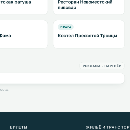
тская ратуша
Ресторан Новоместский
пивовар
ПРАГА
 Фама
Костел Пресвятой Троицы
РЕКЛАМА · ПАРТНЁР
outs.
БИЛЕТЫ
ЖИЛЬЁ И ТРАНСПОР