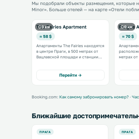
Мы подобрали объекты размещения, которые на
Minor». Больше отелей — на карте «Отели побл
The Fairies Apartment
Prague A
0 км
0 км
≈ 58 $
≈ 70 $
Апартаменты The Fairies находятся
Апартамен
в центре Праги, в 500 метрах от
расположе
Вацлавской площади и станции
метрах от
метро Mustek. До различных
600 метра
ресторанов, кафе и магазинов
национальног
можно дойти пешком за 2 минуты.
территор
Перейти →
Гостям предоставляется
бесплатный
бесплатный Wi-Fi. .
Booking.com:
Как самому забронировать номер?
·
Час
Ближайшие достопримечатель
ПРАГА
ПРАГА