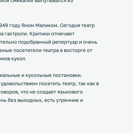
дной смекалке выпутывался из
949 году Яном Маликом. Сегодня театр
на гастроли. Критики отмечают
ательно подобранный репертуар и очень
ные посетители театра в восторге от
юмов кукол.
кальные и кукольные постановки.
удовольствием посетить театр, так как в
говоров, что не создает языкового
нь без выходных, есть утренние и