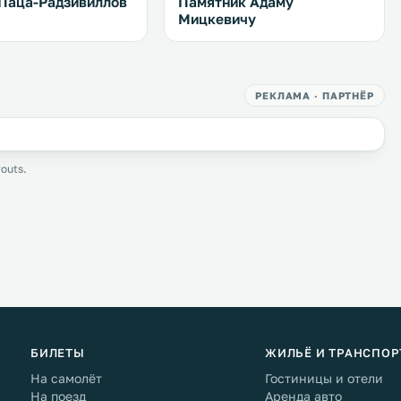
Паца-Радзивиллов
Памятник Адаму
Мицкевичу
РЕКЛАМА · ПАРТНЁР
outs.
БИЛЕТЫ
ЖИЛЬЁ И ТРАНСПОР
На самолёт
Гостиницы и отели
На поезд
Аренда авто