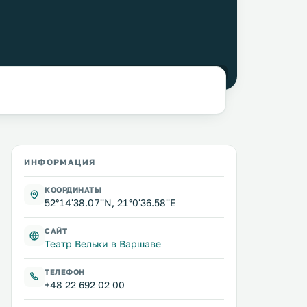
фото:
Sempoo
@ wikimedia.org /
CC BY-SA 3.0
ИНФОРМАЦИЯ
КООРДИНАТЫ
52°14'38.07''N, 21°0'36.58''E
САЙТ
Театр Вельки в Варшаве
ТЕЛЕФОН
+48 22 692 02 00