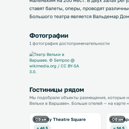
маленьким на 200 мест. В двух залах рег
ставят балеты, оперы, проводят различн
Большого театра является Вальдемар До
Фотографии
1 фотография достопримечательности
Гостиницы рядом
Мы подобрали объекты размещения, которые на
Вельки в Варшаве». Больше отелей — на карте 
bed4city Theatre Square
OperaAp
0 км
0 км
≈ 46 $
≈ 56 $