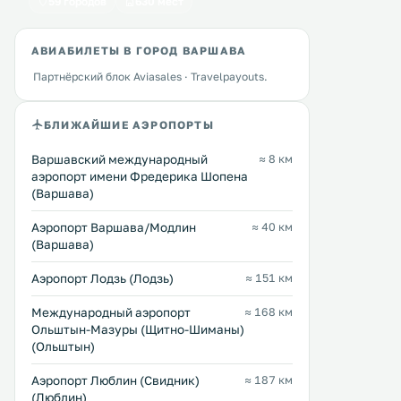
59 городов
630 мест
Апартаменты расположены в 1,7
Апартаменты с собственн
км от центра Варшавы. В 27 км
кухней комплекса P&O Cit
АВИАБИЛЕТЫ В ГОРОД ВАРШАВА
находится деревня Яхранка. Из
расположены в центре В
апартаментов открывается вид на
по разным адресам. К услугам
Партнёрский блок Aviasales · Travelpayouts.
город. В числе удобств мини-
гостей всех
кухня с посудомоечной машиной,
апартаментов бесплатный
Перейти →
Перейти →
микроволновой печью и
телевизор с кабельными
БЛИЖАЙШИЕ АЭРОПОРТЫ
чайником. .
каналами. .
Варшавский международный
≈ 8 км
аэропорт имени Фредерика Шопена
(Варшава)
Аэропорт Варшава/Модлин
≈ 40 км
(Варшава)
Аэропорт Лодзь (Лодзь)
≈ 151 км
Международный аэропорт
≈ 168 км
Ольштын-Мазуры (Щитно-Шиманы)
(Ольштын)
Аэропорт Люблин (Свидник)
≈ 187 км
(Люблин)