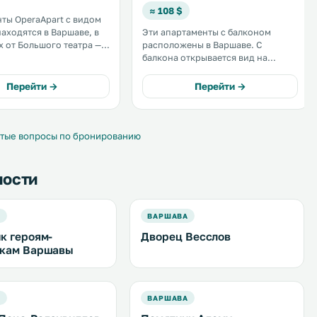
≈ 108 $
ты OperaApart с видом
находятся в Варшаве, в
Эти апартаменты с балконом
х от Большого театра —
расположены в Варшаве. С
национальной оперы и в
балкона открывается вид на
х от могилы
город. В апартаментах действует
 солдата. На всей
бесплатный Wi-Fi. На территории
Перейти →
Перейти →
и действует бесплатный
здания обустроена бесплатная
частная парковка. .
.
тые вопросы по бронированию
ности
А
ВАРШАВА
к героям-
Дворец Весслов
икам Варшавы
А
ВАРШАВА