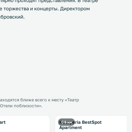
улярно проходят представления. В театре
ые торжества и концерты. Директором
мбровский.
ходятся ближе всего к месту «Театр
«Отели поблизости».
art
Kazzperia BestSpot
0 км
Apartment