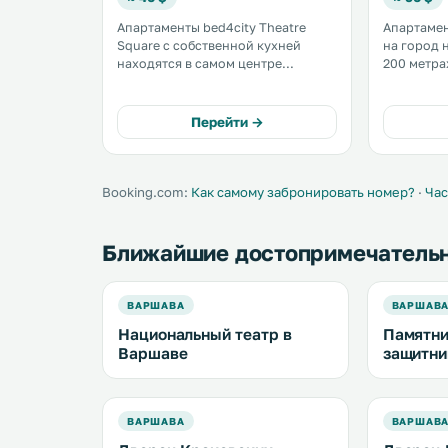
Апартаменты bed4city Theatre
Апартамен
Square с собственной кухней
на город 
находятся в самом центре
200 метра
Варшавы, всего в 130 метрах от
Польской 
Национального театра и
400 метра
«Большого театра —
Неизвестного
Перейти →
Национальной оперы». В
территори
апартаментах обустроена ванная
Wi-Fi . Мини-кухня оснащена
комната с душем. .
духовкой. 
Booking.com:
Как самому забронировать номер?
·
Час
Ближайшие достопримечатель
ВАРШАВА
ВАРШАВ
Национальный театр в
Памятни
Варшаве
защитн
ВАРШАВА
ВАРШАВ