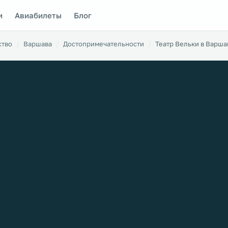
и
Авиабилеты
Блог
ство
Варшава
Достопримечательности
Театр Вельки в Варша