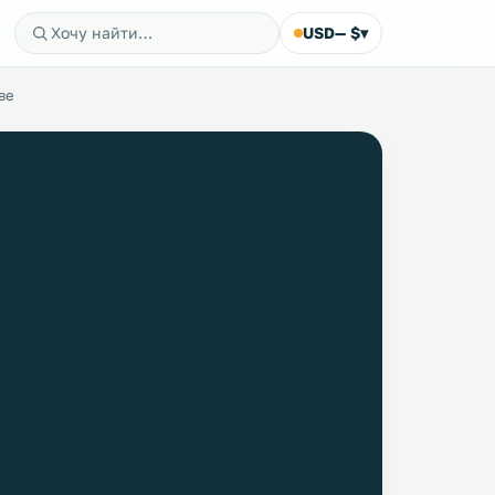
USD
— $
▾
ве