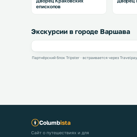
Дворец Краковских
Дворец 
епископов
Экскурсии в городе Варшава
Партнёрский блок Tripster · встраивается через Travelpay
Columb
ista
Сайт о путешествиях и для