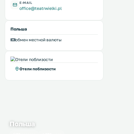
E-MAIL
office@teatrwielki.pl
Польша
обмен местной валюты
Отели поблизости
Польша
Dandelion Studio
P&O City Center Apar
0 км
0 км
≈ 32 $
≈ 68 $