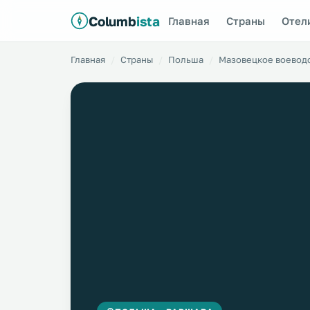
Columb
ista
Главная
Страны
Отел
Главная
Страны
Польша
Мазовецкое воевод