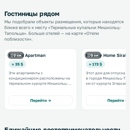
Гостиницы рядом
Мы подобрали объекты размещения, которые находятся
ближе всего к месту «Термальные купальни Мишкольц-
Тапольца». Больше отелей — на карте «Отели
поблизости».
Rossini Apartman
Holiday Home Siraly
0 км
0 км
≈ 35 $
≈ 173 $
Эти апартаменты с
Этот дом для отпуска 
кондиционером расположены на
в городе Мишкольц-Тапо
термальном курорте Мишкольц-
км от курорта Эгерсалок
Тапольца, в 39 км от курортного
от города Эгер. На территории
поселка Эгерзалок. В
обустроена бесплатная 
распоряжении гостей терраса и
парковка. В числе удобств кухня,
Перейти →
Перейти →
открытый бассейн. На всей
телевизор с плоским эк
территории действует бесплатный
также DVD- и CD-плееры.
Wi-Fi. .
Ближайшие достопримечательности