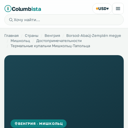
Columb
ista
USD
▾
Главная
Страны
Венгрия
Borsod-Abaúj-Zemplén megye
Мишкольц
Достопримечательности
Термальные купальни Мишкольц-Тапольца
ВЕНГРИЯ · МИШКОЛЬЦ