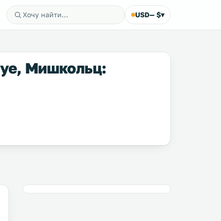
USD
— $
▾
gye, Мишкольц: