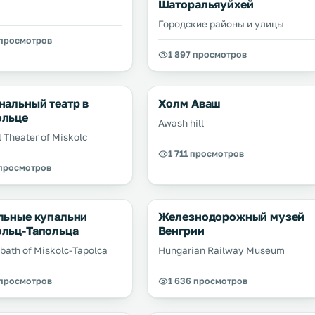
Шаторальяуйхей
Городские районы и улицы
 просмотров
1 897 просмотров
нальный театр в
Холм Аваш
льце
Awash hill
 Theater of Miskolc
1 711 просмотров
 просмотров
льные купальни
Железнодорожный музей
льц-Тапольца
Венгрии
bath of Miskolc-Tapolca
Hungarian Railway Museum
 просмотров
1 636 просмотров