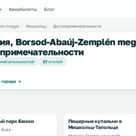
и
Авиабилеты
Блог
lén megye
Мишкольц
Достопримечательности
ия, Borsod-Abaúj-Zemplén me
примечательности
имечательностей
27
отелей
 городе →
й парк Бюкки
Пещерные купальни в
Мишкольц-Тапольце
k Bukk
Miskolc-Tapolca cave bath