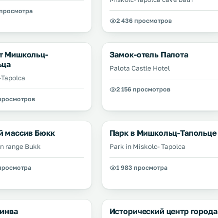
 просмотра
2 436 просмотров
т Мишкольц-
Замок-отель Палота
ьца
Palota Castle Hotel
-Tapolca
2 156 просмотров
 просмотров
й массив Бюкк
Парк в Мишкольц-Тапольце
n range Bukk
Park in Miskolc- Tapolca
 просмотра
1 983 просмотра
Синва
Исторический центр города