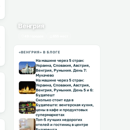
Венгрия
49 городов
655 мест
«ВЕНГРИЯ» В БЛОГЕ
На машине через 5 стран:
Украина, Словакия, Австрия,
Венгрия, Румыния. День 7:
Мукачево
На машине через 5 стран:
Украина, Словакия, Австрия,
Венгрия, Румыния. День 5 и 6:
Будапешт
Сколько стоит еда в
Будапеште: венгерская кухня,
цены в кафе и продуктовых
супермаркетах
Топ-5 лучших недорогих
отелей и гостиниц в центре
Будапешта