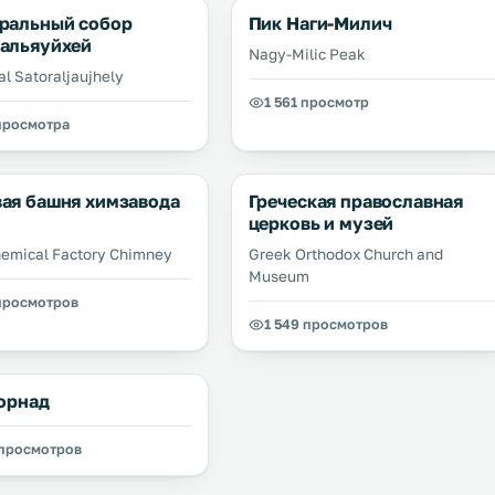
ральный собор
Пик Наги-Милич
альяуйхей
Nagy-Milic Peak
al Satoraljaujhely
1 561 просмотр
 просмотра
ая башня химзавода
Греческая православная
церковь и музей
hemical Factory Chimney
Greek Orthodox Church and
Museum
 просмотров
1 549 просмотров
Горнад
 просмотров