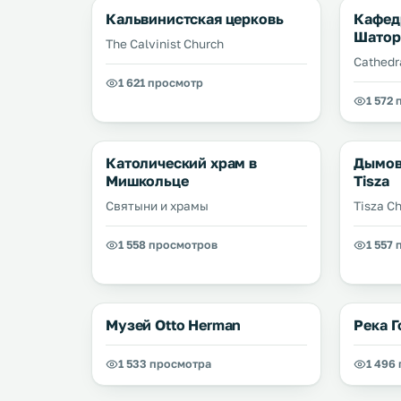
Кальвинистская церковь
Кафед
Шатор
The Calvinist Church
Cathedr
1 621 просмотр
1 572
Католический храм в
Дымов
Мишкольце
Tisza
Святыни и храмы
Tisza C
1 558 просмотров
1 557
Музей Оttо Нerman
Река 
1 533 просмотра
1 496