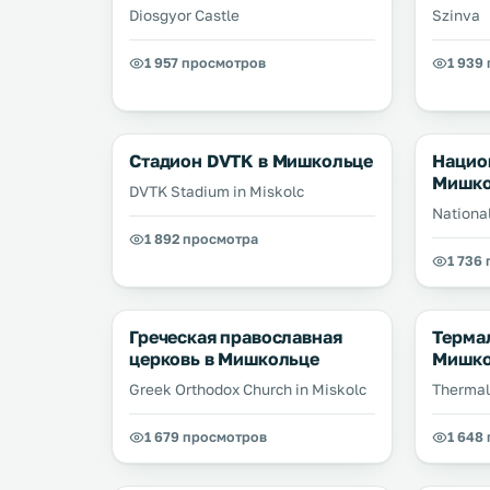
Diosgyor Castle
Szinva
1 957 просмотров
1 939
Стадион DVTK в Мишкольце
Нацио
Мишко
DVTK Stadium in Miskolc
National
1 892 просмотра
1 736
Греческая православная
Терма
церковь в Мишкольце
Мишко
Greek Orthodox Church in Miskolc
Thermal
1 679 просмотров
1 648