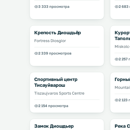
3 333 просмотра
2 683
Крепость Диошдьёр
Курор
Тапол
Fortress Diosgior
Miskolc
2 339 просмотров
2 257
Спортивный центр
Горны
Тисауйварош
Mountai
Tiszaujvaros Sports Centre
2 123
2 154 просмотра
Замок Диошдьер
Река 