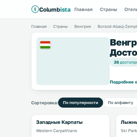
Columb
ista
Главная
Страны
Отел
Главная
Страны
Венгрия
Borsod-Abaúj-Zemp
Венгр
Досто
26
достопр
Подробнее о
Сортировка:
По популярности
По алфавиту
Западные Карпаты
Лыжны
Western Carpathians
Ski Par