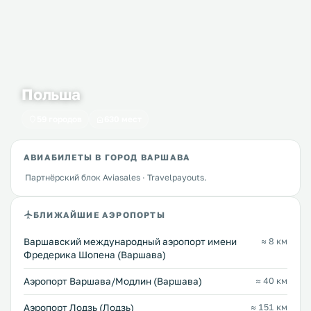
Польша
59 городов
630 мест
АВИАБИЛЕТЫ В ГОРОД ВАРШАВА
Партнёрский блок Aviasales · Travelpayouts.
БЛИЖАЙШИЕ АЭРОПОРТЫ
Варшавский международный аэропорт имени
≈ 8 км
Фредерика Шопена (Варшава)
Аэропорт Варшава/Модлин (Варшава)
≈ 40 км
Аэропорт Лодзь (Лодзь)
≈ 151 км