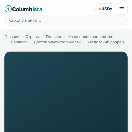
Columb
ista
USD
▾
Главная
Страны
Польша
Мазовецкое воеводство
Варшава
Достопримечательности
Уяздовский дворец