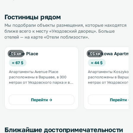
Гостиницы рядом
Мы подобрали объекты размещения, которые находятся
ближе всего к месту «Уяздовский дворец». Больше
отелей — на карте «Отели поблизости».
Avenue Place
Koszykowa Apartme
1 км
1 км
≈ 67 $
≈ 44 $
Апартаменты Avenue Place
Апартаменты Koszykow
расположены в Варшаве, в 300
расположены в Варшаве
метрах от Уяздовского парка и в
метрах от Уяздовского па
500 метрах от Канцелярии
окон открывается вид н
премьер-министра Польши. К
внутренний двор. Во всех зонах
услугам гостей бесплатный Wi-Fi
работает бесплатный Wi-F
Перейти →
Перейти →
во всех помещениях. Памятник
Шопену находится в 600 метрах от
апартаментов. .
Ближайшие достопримечательности