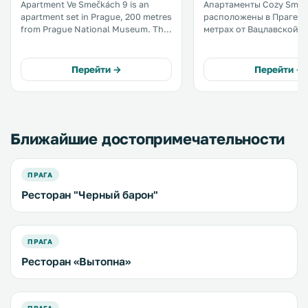
Apartment Ve Smečkách 9 is an
Апартаменты Cozy Smeč
apartment set in Prague, 200 metres
расположены в Праге, в
from Prague National Museum. The
метрах от Вацлавской п
apartment is 200 metres from
300 метрах от Национа
Wenceslas Square. Free WiFi is
музея. Гостям предоставляются
offered . .
частная парковка и бес
Перейти →
Перейти →
Wi-Fi на всей территории
Ближайшие достопримечательности
ПРАГА
Ресторан "Черный барон"
ПРАГА
Ресторан «Вытопна»