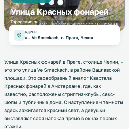
Улица Красных фонарей
Городские районы и улицы
фото:
Tiia Monto
@ wikimedia.org /
CC BY-SA 4.0
АДРЕС
ul. Ve Smeckach, г. Прага, Чехия
Улица Красных фонарей в Праге, столице Чехии, –
это это улица Ve Smeckach, в районе Вацлавской
площади. Это своеобразный аналог Квартала
Красных фонарей в Амстердаме, где, как
известно, расположены стриптиз-клубы, секс-
шопы и публичные дома. С наступлением темноты
здесь зажигается красный свет, а девушки
выставляют себя напоказ прямо в окнах первых
этажей.