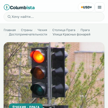
Columb
ista
USD
▾
Главная
Страны
Чехия
Столица Прага
Прага
Достопримечательности
Улица Красных фонарей
ЧЕХИЯ · ПРАГА