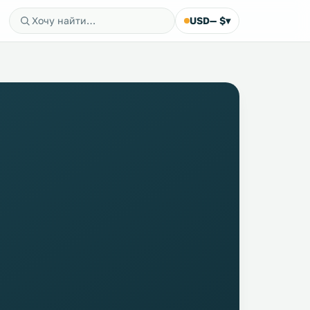
USD
— $
▾