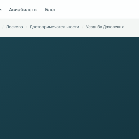
и
Авиабилеты
Блог
Лесково
Достопримечательности
Усадьба Даховских