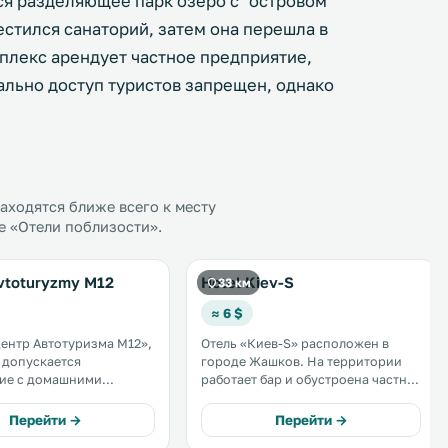
ся разделяющее парк озеро с "островом
стился санаторий, затем она перешла в
плекс арендует частное предприятие,
ально доступ туристов запрещен, однако
ходятся ближе всего к месту
е «Отели поблизости».
Avtoturyzmy M12
Hotel Kiev-S
33 км
≈ 6 $
ентр Автотуризма М12»,
Отель «Киев-S» расположен в
 допускается
городе Жашков. На территории
ие с домашними
работает бар и обустроена частная
, расположен в селе
парковка. Возможно размещение
рритории
с домашними животными. В числе
Перейти →
Перейти →
ботает ресторан и
стандартных удобств — телевизор.