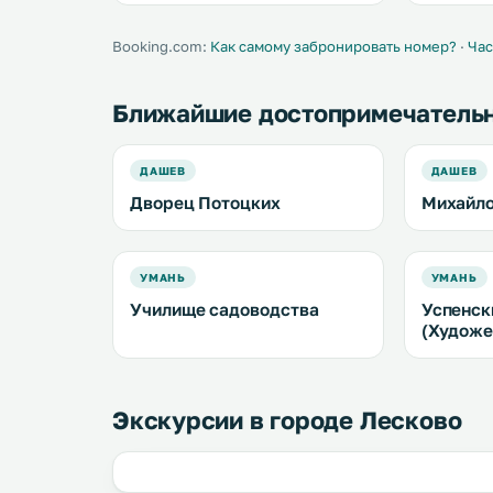
и собственная ванная комната с
предостав
ванной. .
частная па
распоряже
Booking.com:
Как самому забронировать номер?
·
Час
телевизор
Ближайшие достопримечатель
ДАШЕВ
ДАШЕВ
Дворец Потоцких
Михайло
УМАНЬ
УМАНЬ
Училище садоводства
Успенск
(Художе
Экскурсии в городе Лесково