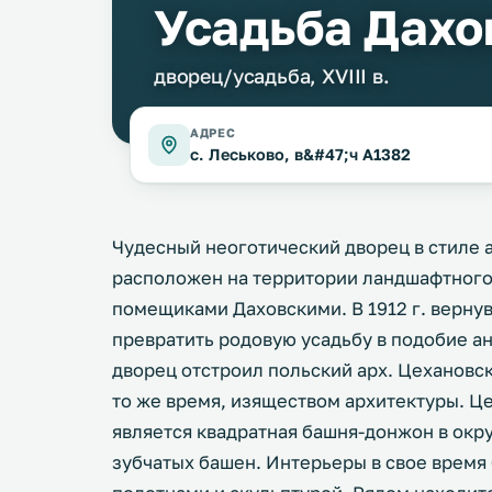
Усадьба Дахо
дворец/усадьба, XVIII в.
АДРЕС
с. Леськово, в&#47;ч А1382
Чудесный неоготический дворец в стиле 
расположен на территории ландшафтного п
помещиками Даховскими. В 1912 г. верну
превратить родовую усадьбу в подобие а
дворец отстроил польский арх. Цехановск
то же время, изяществом архитектуры. 
является квадратная башня-донжон в окр
зубчатых башен. Интерьеры в свое врем