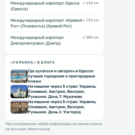
бесплатная частная парковка. .
окраине города Маньковк
Международный аэропорт Одесса
≈ 142 км
(Одесса)
Международный аэропорт «Кривой
≈ 193 км
Рог» (Лозоватка) (Кривой Рог)
Международный аэропорт
≈ 386 км
Днепропетровск (Днепр)
«УКРАИНА» В БЛОГЕ
Где купаться и загорать в Одессе:
лучшие городские и пригородные
пляжи
На машине через 5 стран: Украина,
Словакия, Австрия, Венгрия,
Румыния. День 7: Мукачево
На машине через 5 стран: Украина,
Словакия, Австрия, Венгрия,
Румыния. День 1: Ужгород
При копировании любой информации активная ссылка
на источник обязательна.