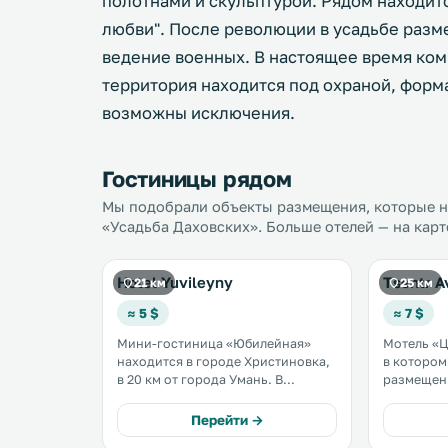
полотнами и скульптурой. Рядом находит
любви". После революции в усадьбе разме
ведение военных. В настоящее время ком
территория находится под охраной, форм
возможны исключения.
Гостиницы рядом
Мы подобрали объекты размещения, которые на
«Усадьба Даховских». Больше отелей — на карт
Hotel Yuvileyny
Tsentr 
21 км
25 км
≈ 5 $
≈ 7 $
Мини-гостиница «Юбилейная»
Мотель «Ц
находится в городе Христиновка,
в котором
в 20 км от города Умань. В
размещен
некоторых номерах обустроен
животными
гостиный уголок. В числе
Краснополка. На те
Перейти →
стандартных удобств — телевизор
мотеля ра