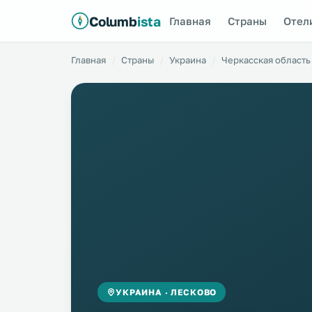
Columb
ista
Главная
Страны
Отел
Главная
Страны
Украина
Черкасская область
УКРАИНА · ЛЕСКОВО