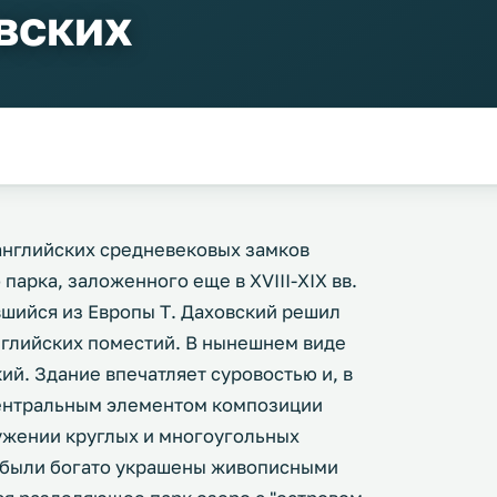
вских
английских средневековых замков
арка, заложенного еще в XVIII-XIX вв.
вшийся из Европы Т. Даховский решил
нглийских поместий. В нынешнем виде
ий. Здание впечатляет суровостью и, в
Центральным элементом композиции
ужении круглых и многоугольных
я были богато украшены живописными