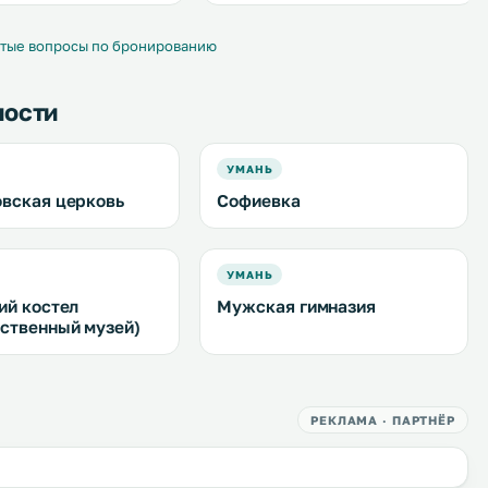
ляется бесплатная
Из некоторых номеров
рковка. В
открывается вид на сад или город.
нии гостей номера с
.
тые вопросы по бронированию
ом. .
ности
УМАНЬ
вская церковь
Софиевка
УМАНЬ
ий костел
Мужская гимназия
ственный музей)
РЕКЛАМА · ПАРТНЁР