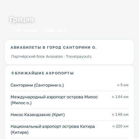
Греция
50 городов
1650 мест
АВИАБИЛЕТЫ В ГОРОД САНТОРИНИ О.
Партнёрский блок Aviasales · Travelpayouts.
БЛИЖАЙШИЕ АЭРОПОРТЫ
Санторини (Санторини о.)
≈ 5 км
Междунарoдный аэропорт острова Милос
≈ 144 км
(Милос о.)
Никос Казандзакис (Крит)
≈ 148 км
Национальный аэропорт острова Китира
≈ 220 км
(Китира)