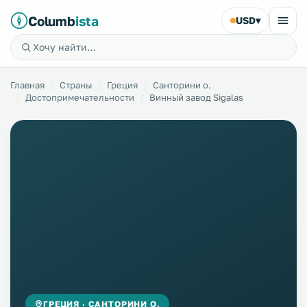
Columb
ista
USD
▾
Главная
Страны
Греция
Санторини о.
Достопримечательности
Винный завод Sigalas
ГРЕЦИЯ · САНТОРИНИ О.