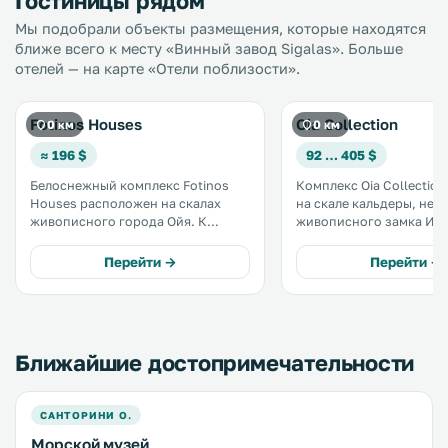
Гостиницы рядом
Мы подобрали объекты размещения, которые находятся
ближе всего к месту «Винный завод Sigalas». Больше
отелей — на карте «Отели поблизости».
Fotinos Houses
Oia Collection
0 км
0 км
≈ 196 $
92 … 405 $
Белоснежный комплекс Fotinos
Комплекс Oia Collectio
Houses расположен на скалах
на скале кальдеры, нед
живописного города Ойя. К
живописного замка Ия. К услуга
услугам гостей номера с кухней и
гостей стильные номера
собственной террасой с
кикладском стиле. Во всех
Перейти →
Перейти →
потрясающим видом на кальдеру,
номерах есть кондицио
Эгейское море и остров Тирасия.
меблированный балкон
Предоставляется бесплатный Wi-
терраса с потрясающим
Fi. .
Эгейское море. .
Ближайшие достопримечательности
САНТОРИНИ О.
Морской музей