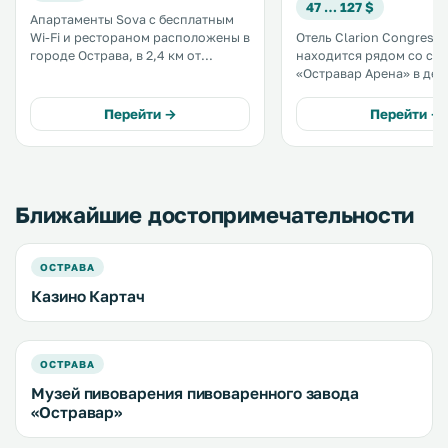
47 … 127 $
Апартаменты Sova с бесплатным
Wi-Fi и рестораном расположены в
Отель Clarion Congress 
городе Острава, в 2,4 км от
находится рядом со ст
Национального культурного
«Остравар Арена» в дер
памятника «Нижняя область
Острава-Забржех. Отсюда легко
Витковице». Расстояние до улицы
добраться от центра го
Перейти →
Перейти →
Стодольни составляет 4 км. .
железнодорожного вокз
Ближайшие достопримечательности
ОСТРАВА
Казино Картач
ОСТРАВА
Музей пивоварения пивоваренного завода
«Остравар»