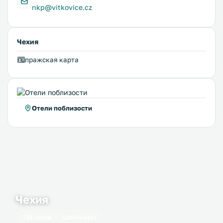
nkp@vitkovice.cz
Чехия
пражская карта
Отели поблизости
Чехия
61 город
1546 мест