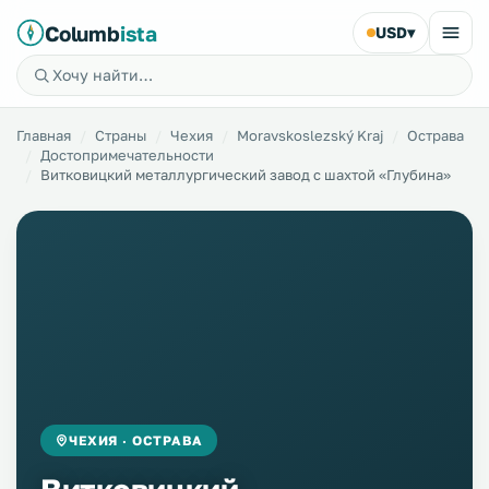
Columb
ista
USD
▾
Главная
Страны
Чехия
Moravskoslezský Kraj
Острава
Достопримечательности
Витковицкий металлургический завод с шахтой «Глубина»
ЧЕХИЯ · ОСТРАВА