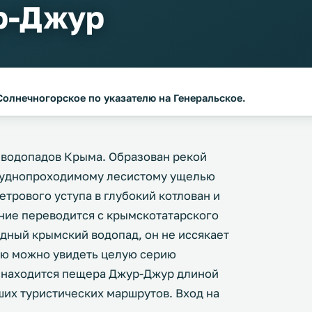
р-Джур
Солнечногорское по указателю на Генеральское.
 водопадов Крыма. Образован рекой
труднопроходимому лесистому ущелью
етрового уступа в глубокий котлован и
ние переводится с крымскотатарского
одный крымский водопад, он не иссякает
ию можно увидеть целую серию
 находится пещера Джур-Джур длиной
ших туристических маршрутов. Вход на