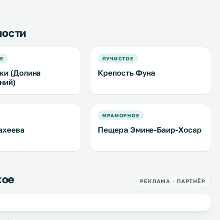
ности
Е
ЛУЧИСТОЕ
и (Долина
Крепость Фуна
ний)
МРАМОРНОЕ
ахеева
Пещера Эмине-Баир-Хосар
кое
РЕКЛАМА · ПАРТНЁР