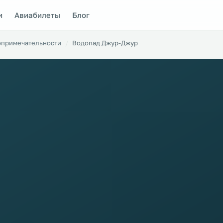
и
Авиабилеты
Блог
опримечательности
Водопад Джур-Джур