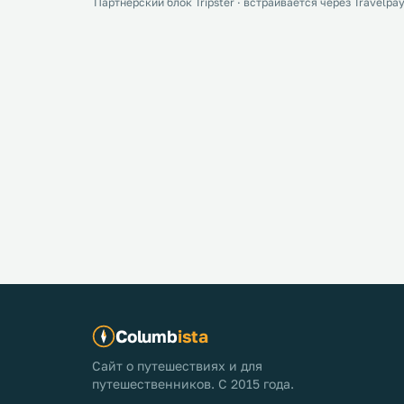
Партнёрский блок Tripster · встраивается через Travelpay
Columb
ista
Сайт о путешествиях и для
путешественников. С 2015 года.