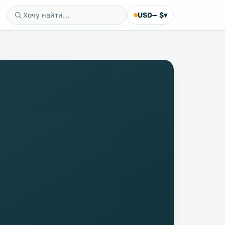
USD
— $
▾