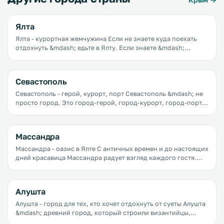
Ялта
Ялта - курортная жемчужина Если не знаете куда поехать
отдохнуть &mdash; едьте в Ялту. Если знаете &mdash;
подумайте дважды и едьте в Ялту.
Севастополь
Севастополь - герой, курорт, порт Севастополь &mdash; не
просто город. Это город-герой, город-курорт, город-порт,
город-праздник.
Массандра
Массандра - оазис в Ялте С античных времен и до настоящих
дней красавица Массандра радует взгляд каждого гостя.
Место это не может не очаровать красотой вечно-молодых
сосен, кристально-чистой водой, свежим горным воздухом,
постройками из темно-серого камня, старыми резными
Алушта
домиками&hellip; Массандра входит в состав города Ялты,
хоть и расположена в пяти километрах от города.
Алушта - город для тех, кто хочет отдохнуть от суеты Алушта
&mdash; древний город, который строили византийцы,
римляне, Хазарский каганат, Османская империя&hellip; Но