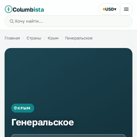
Columb
ista
USD
▾
Главная
Страны
Крым
Генеральское
КРЫМ
Генеральское